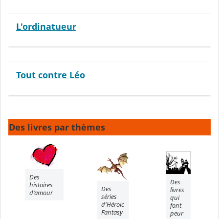
L'ordinatueur
Tout contre Léo
Des livres par thèmes
Des
Des
histoires
Des
livres
d'amour
séries
qui
d'Héroic
font
Fantasy
peur