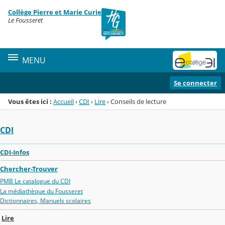
Panneau de gestion des cookies
Collège Pierre et Marie Curie
Menu de la rubrique
Contenu
Le Fousseret
MENU
Se connecter
Vous êtes ici :
Accueil
›
CDI
›
Lire
›
Conseils de lecture
CDI
CDI-Infos
Chercher-Trouver
PMB Le catalogue du CDI
La médiathèque du Fousseret
Dictionnaires, Manuels scolaires
Lire