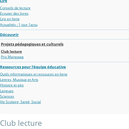
Lire
Conseils de lecture
Ecouter des livres
Lire en ligne
Actualités : 1 jour 1actu
Découvrir
Projets pédagogiques et culturels
Club lecture
Prix Mangawa
Ressources pour l'équipe éducative
Outils informatiques et ressouces en ligne
Lettres, Musique et Arts
Histoire et géo
Langues
Sciences
Vie Scolaire, Santé, Social
Club lecture