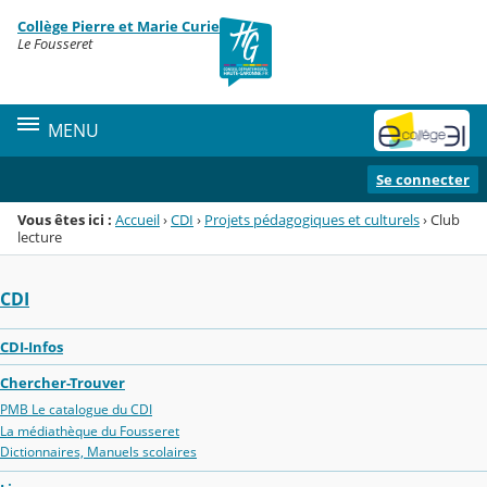
Panneau de gestion des cookies
Collège Pierre et Marie Curie
Menu de la rubrique
Contenu
Le Fousseret
MENU
Se connecter
Vous êtes ici :
Accueil
›
CDI
›
Projets pédagogiques et culturels
›
Club
lecture
CDI
CDI-Infos
Chercher-Trouver
PMB Le catalogue du CDI
La médiathèque du Fousseret
Dictionnaires, Manuels scolaires