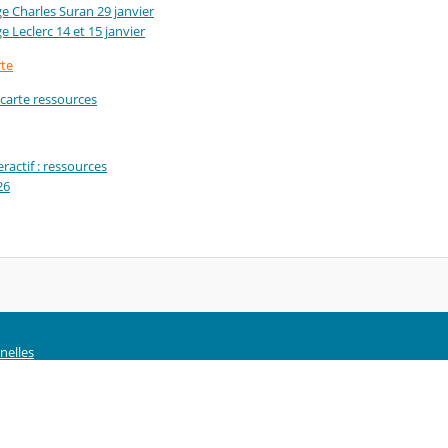
ge Charles Suran 29 janvier
ge Leclerc 14 et 15 janvier
rte
a carte ressources
eractif : ressources
26
nelles