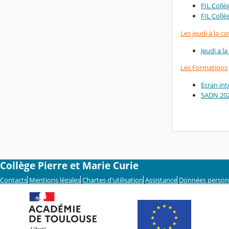
FIL Collé
FIL Collé
Les jeudi à la ca
Jeudi a l
Les Formations
Ecran int
SADN 20
Collège Pierre et Marie Curie
Contacts
Mentions légales
Chartes d'utilisation
Assistance
Données person