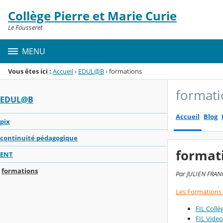
Panneau de gestion des cookies
Collège Pierre et Marie Curie
Menu de la rubrique
Contenu
Le Fousseret
MENU
Vous êtes ici :
Accueil
›
EDUL@B
›
formations
formati
EDUL@B
Accueil
Blog
pix
continuité pédagogique
format
ENT
formations
Par JULIEN FRANC
Les Formations d
FIL Collé
FIL Video