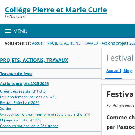
Panneau de gestion des cookies
Collège Pierre et Marie Curie
Menu de la rubrique
Contenu
Le Fousseret
MENU
Vous êtes ici :
Accueil
›
PROJETS, ACTIONS, TRAVAUX
›
Actions projets 20
Festival
PROJETS, ACTIONS, TRAVAUX
Accueil
Blog
Travaux d'élèves
Actions projets 2025-2026
Créer c'est résister 3°1-3°3
Festiva
Le Harcèlement : parlons-en ! 4°1
Festival Enfin livre 2026
Par Admin Pierre 
Sorties
Oradour‑sur‑Glane : mémoire et résistance 3°2 et 3°4
Comme chaq
El juego de pista : 4° LVS
Concours national de la Résistance
par l'asso