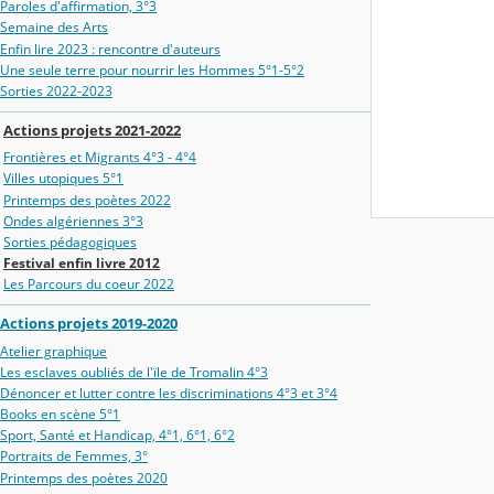
Paroles d'affirmation, 3°3
Semaine des Arts
Enfin lire 2023 : rencontre d'auteurs
Une seule terre pour nourrir les Hommes 5°1-5°2
Sorties 2022-2023
Actions projets 2021-2022
Frontières et Migrants 4°3 - 4°4
Villes utopiques 5°1
Printemps des poètes 2022
Ondes algériennes 3°3
Sorties pédagogiques
Festival enfin livre 2012
Les Parcours du coeur 2022
Actions projets 2019-2020
Atelier graphique
Les esclaves oubliés de l'ïle de Tromalin 4°3
Dénoncer et lutter contre les discriminations 4°3 et 3°4
Books en scène 5°1
Sport, Santé et Handicap, 4°1, 6°1, 6°2
Portraits de Femmes, 3°
Printemps des poètes 2020