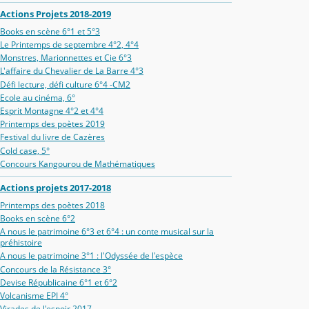
Actions Projets 2018-2019
Books en scène 6°1 et 5°3
Le Printemps de septembre 4°2, 4°4
Monstres, Marionnettes et Cie 6°3
L'affaire du Chevalier de La Barre 4°3
Défi lecture, défi culture 6°4 -CM2
Ecole au cinéma, 6°
Esprit Montagne 4°2 et 4°4
Printemps des poètes 2019
Festival du livre de Cazères
Cold case, 5°
Concours Kangourou de Mathématiques
Actions projets 2017-2018
Printemps des poètes 2018
Books en scène 6°2
A nous le patrimoine 6°3 et 6°4 : un conte musical sur la
préhistoire
A nous le patrimoine 3°1 : l'Odyssée de l'espèce
Concours de la Résistance 3°
Devise Républicaine 6°1 et 6°2
Volcanisme EPI 4°
Virades de l'espoir 2017