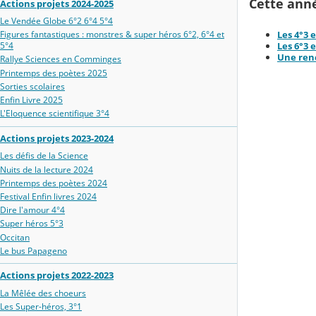
Cette anné
Actions projets 2024-2025
Le Vendée Globe 6°2 6°4 5°4
Les 4°3 
Figures fantastiques : monstres & super héros 6°2, 6°4 et
Les 6°3 
5°4
Une renc
Rallye Sciences en Comminges
Printemps des poètes 2025
Sorties scolaires
Enfin Livre 2025
L'Eloquence scientifique 3°4
Actions projets 2023-2024
Les défis de la Science
Nuits de la lecture 2024
Printemps des poètes 2024
Festival Enfin livres 2024
Dire l'amour 4°4
Super héros 5°3
Occitan
Le bus Papageno
Actions projets 2022-2023
La Mêlée des choeurs
Les Super-héros, 3°1