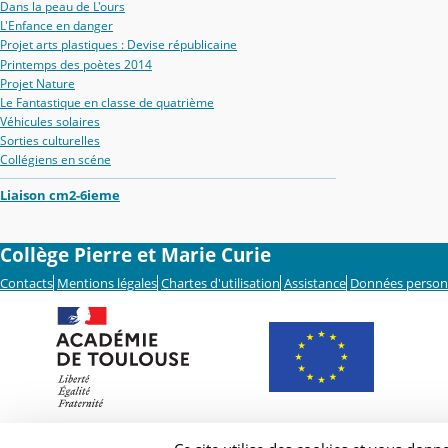
Dans la peau de L'ours
L'Enfance en danger
Projet arts plastiques : Devise républicaine
Printemps des poètes 2014
Projet Nature
Le Fantastique en classe de quatrième
Véhicules solaires
Sorties culturelles
Collégiens en scéne
Liaison cm2-6ieme
Collège Pierre et Marie Curie
Contacts
Mentions légales
Chartes d'utilisation
Assistance
Données person