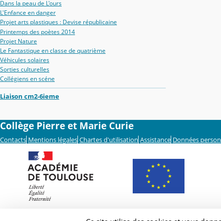
Dans la peau de L'ours
L'Enfance en danger
Projet arts plastiques : Devise républicaine
Printemps des poètes 2014
Projet Nature
Le Fantastique en classe de quatrième
Véhicules solaires
Sorties culturelles
Collégiens en scéne
Liaison cm2-6ieme
Collège Pierre et Marie Curie
Contacts
Mentions légales
Chartes d'utilisation
Assistance
Données person