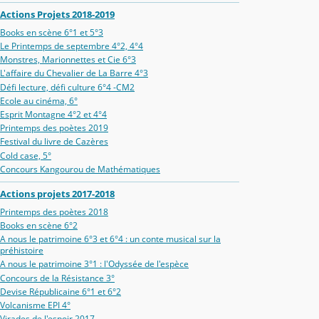
Actions Projets 2018-2019
Books en scène 6°1 et 5°3
Le Printemps de septembre 4°2, 4°4
Monstres, Marionnettes et Cie 6°3
L'affaire du Chevalier de La Barre 4°3
Défi lecture, défi culture 6°4 -CM2
Ecole au cinéma, 6°
Esprit Montagne 4°2 et 4°4
Printemps des poètes 2019
Festival du livre de Cazères
Cold case, 5°
Concours Kangourou de Mathématiques
Actions projets 2017-2018
Printemps des poètes 2018
Books en scène 6°2
A nous le patrimoine 6°3 et 6°4 : un conte musical sur la
préhistoire
A nous le patrimoine 3°1 : l'Odyssée de l'espèce
Concours de la Résistance 3°
Devise Républicaine 6°1 et 6°2
Volcanisme EPI 4°
Virades de l'espoir 2017