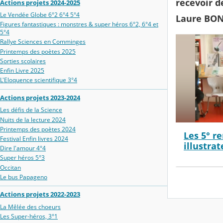
recevoir d
Actions projets 2024-2025
Le Vendée Globe 6°2 6°4 5°4
Laure BO
Figures fantastiques : monstres & super héros 6°2, 6°4 et
5°4
Rallye Sciences en Comminges
Printemps des poètes 2025
Sorties scolaires
Enfin Livre 2025
L'Eloquence scientifique 3°4
Actions projets 2023-2024
Les défis de la Science
Nuits de la lecture 2024
Printemps des poètes 2024
Les 5° r
Festival Enfin livres 2024
illustra
Dire l'amour 4°4
Super héros 5°3
Occitan
Le bus Papageno
Actions projets 2022-2023
La Mêlée des choeurs
Les Super-héros, 3°1