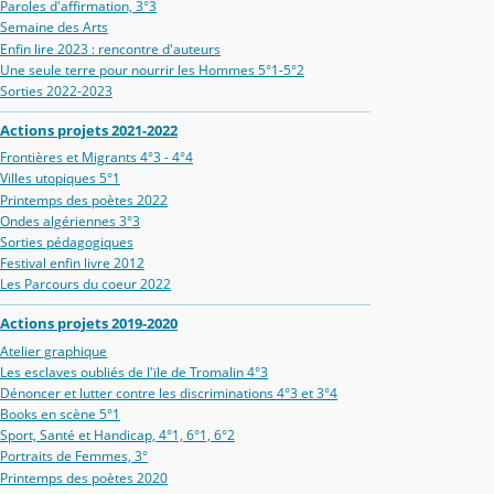
Paroles d'affirmation, 3°3
Semaine des Arts
Enfin lire 2023 : rencontre d'auteurs
Une seule terre pour nourrir les Hommes 5°1-5°2
Sorties 2022-2023
Actions projets 2021-2022
Frontières et Migrants 4°3 - 4°4
Villes utopiques 5°1
Printemps des poètes 2022
Ondes algériennes 3°3
Sorties pédagogiques
Festival enfin livre 2012
Les Parcours du coeur 2022
Actions projets 2019-2020
Atelier graphique
Les esclaves oubliés de l'ïle de Tromalin 4°3
Dénoncer et lutter contre les discriminations 4°3 et 3°4
Books en scène 5°1
Sport, Santé et Handicap, 4°1, 6°1, 6°2
Portraits de Femmes, 3°
Printemps des poètes 2020