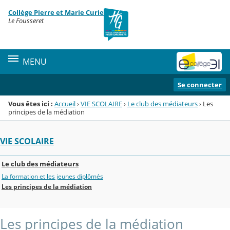
Panneau de gestion des cookies
Collège Pierre et Marie Curie
Menu de la rubrique
Contenu
Le Fousseret
MENU
Se connecter
Vous êtes ici :
Accueil
›
VIE SCOLAIRE
›
Le club des médiateurs
›
Les
principes de la médiation
VIE SCOLAIRE
Le club des médiateurs
La formation et les jeunes diplômés
Les principes de la médiation
Les principes de la médiation