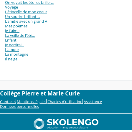
On voyait les étoiles briller...
Voyage
L'étincelle de mon coeur
Un sourire brillant ...
L'amitié avec un grand A
Mes poèmes
Je t'aime
La veille de l'été...
Enfant
Je partirai...
L'amour
La montagne
Il neige
Collège Pierre et Marie Curie
Contacts
Mentions légales
Chartes d'utilisation
Assistance
Données personnelles