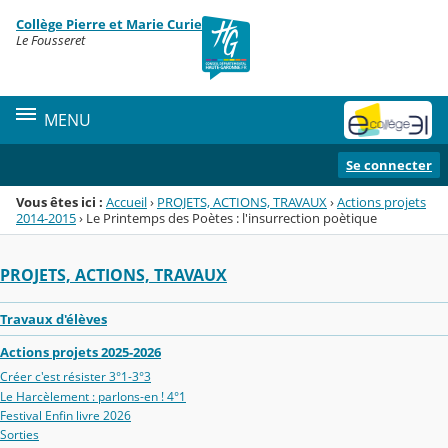
Panneau de gestion des cookies
Collège Pierre et Marie Curie
Menu de la rubrique
Contenu
Le Fousseret
MENU
Se connecter
Vous êtes ici :
Accueil
›
PROJETS, ACTIONS, TRAVAUX
›
Actions projets
2014-2015
›
Le Printemps des Poètes : l'insurrection poètique
PROJETS, ACTIONS, TRAVAUX
Travaux d'élèves
Actions projets 2025-2026
Créer c'est résister 3°1-3°3
Le Harcèlement : parlons-en ! 4°1
Festival Enfin livre 2026
Sorties