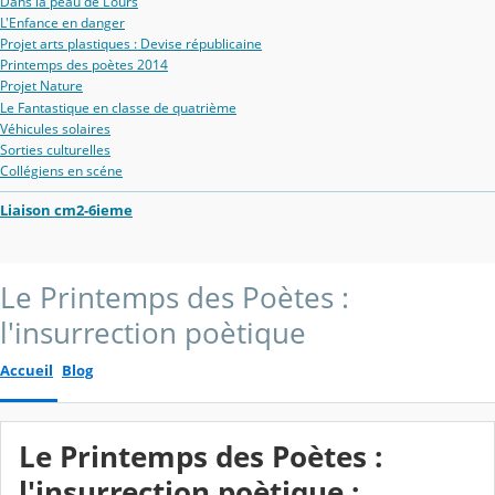
Dans la peau de L'ours
L'Enfance en danger
Projet arts plastiques : Devise républicaine
Printemps des poètes 2014
Projet Nature
Le Fantastique en classe de quatrième
Véhicules solaires
Sorties culturelles
Collégiens en scéne
Liaison cm2-6ieme
Le Printemps des Poètes :
l'insurrection poètique
Accueil
Blog
Le Printemps des Poètes :
l'insurrection poètique :