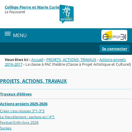
Panneau de gestion des cookies
Collège Pierre et Marie Curie
Menu de la rubrique
Contenu
Le Fousseret
MENU
Se connecter
Vous êtes ici :
Accueil
›
PROJETS, ACTIONS, TRAVAUX
›
Actions-projets
2016-2017
›
La classe à PAC théâtre (Classe à Projet Artistique et Culturel)
PROJETS, ACTIONS, TRAVAUX
Travaux d'élèves
Actions projets 2025-2026
Créer c'est résister 3°1-3°3
Le Harcèlement : parlons-en ! 4°1
Festival Enfin livre 2026
Sorties