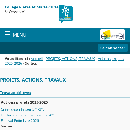
Panneau de gestion des cookies
Collège Pierre et Marie Curie
Menu de la rubrique
Contenu
Le Fousseret
MENU
Se connecter
Vous êtes ici :
Accueil
›
PROJETS, ACTIONS, TRAVAUX
›
Actions projets
2025-2026
›
Sorties
PROJETS, ACTIONS, TRAVAUX
Travaux d'élèves
Actions projets 2025-2026
Créer c'est résister 3°1-3°3
Le Harcèlement : parlons-en ! 4°1
Festival Enfin livre 2026
Sorties