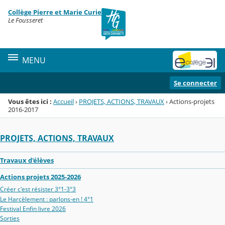
Panneau de gestion des cookies
Collège Pierre et Marie Curie
Menu de la rubrique
Contenu
Le Fousseret
MENU
Se connecter
Vous êtes ici :
Accueil
›
PROJETS, ACTIONS, TRAVAUX
›
Actions-projets
2016-2017
PROJETS, ACTIONS, TRAVAUX
Travaux d'élèves
Actions projets 2025-2026
Créer c'est résister 3°1-3°3
Le Harcèlement : parlons-en ! 4°1
Festival Enfin livre 2026
Sorties