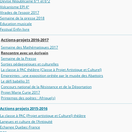
Devise Républicaine 6°1 et 6°2
Volcanisme EPI 4°
Virades de l'espoir 2017
Semaine de la presse 2018
Education musicale
Festival Enfin livre
Actions-projets 2016-2017
Semaine des Mathématiques 2017
Rencontre avec un écrivain
Semaine de la Presse
Sorties pédagogiques et culturelles
La classe à PAC théâtre (Classe à Projet Artistique et Culturel)
Empreintes : une exposition prétée par le musée des Abattoirs
Le défi babélio 31
Concours national de la Résistance et de la Déportation
Projet Marie Curie 2017
Printemps des poètes : Afrique(s)
Actions projets 2015-2016
La classe à PAC (Projet artistique et Culturel) théâtre
Langues et culture de l'Antiquité
Echange Quebec-France