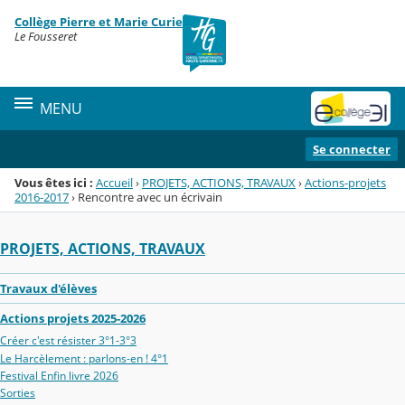
Panneau de gestion des cookies
Collège Pierre et Marie Curie
Menu de la rubrique
Contenu
Le Fousseret
MENU
Se connecter
Vous êtes ici :
Accueil
›
PROJETS, ACTIONS, TRAVAUX
›
Actions-projets
2016-2017
›
Rencontre avec un écrivain
PROJETS, ACTIONS, TRAVAUX
Travaux d'élèves
Actions projets 2025-2026
Créer c'est résister 3°1-3°3
Le Harcèlement : parlons-en ! 4°1
Festival Enfin livre 2026
Sorties