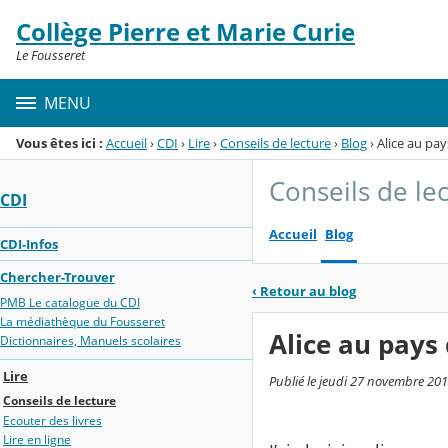
Panneau de gestion des cookies
Collège Pierre et Marie Curie
Menu de la rubrique
Contenu
Le Fousseret
MENU
Vous êtes ici :
Accueil
›
CDI
›
Lire
›
Conseils de lecture
›
Blog
›
Alice au pa
Conseils de le
CDI
Accueil
Blog
CDI-Infos
Chercher-Trouver
‹
Retour au blog
PMB Le catalogue du CDI
La médiathèque du Fousseret
Alice au pays
Dictionnaires, Manuels scolaires
Lire
Publié le jeudi 27 novembre 201
Conseils de lecture
Ecouter des livres
Lire en ligne