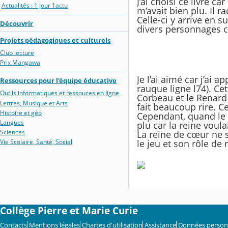
J’ai choisi ce livre c
Actualités : 1 jour 1actu
m’avait bien plu. Il 
Celle-ci y arrive en 
Découvrir
divers personnages c
Projets pédagogiques et culturels
Club lecture
Prix Mangawa
Je l’ai aimé car j’ai 
Ressources pour l'équipe éducative
rauque ligne l74). Cet
Outils informatiques et ressouces en ligne
Corbeau et le Renard »
Lettres, Musique et Arts
fait beaucoup rire. Ce
Histoire et géo
Cependant, quand le c
Langues
plu car la reine voula
Sciences
La reine de cœur ne sa
Vie Scolaire, Santé, Social
le jeu et son rôle de
Collège Pierre et Marie Curie
Contacts
Mentions légales
Chartes d'utilisation
Assistance
Données person