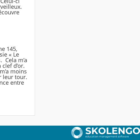
Celui-ci
veilleux.
découvre
ne 145,
sie « Le
s. Cela m’a
clef d’or.
e m’a moins
 leur tour.
ence entre