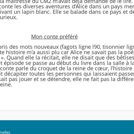
ar la maitresse du CM2 m’avait déjà demandé de le lire. 
raconte les diverses aventures d’Alice dans un pays mer
suivant un lapin blanc. Elle se balade dans ce pays et 
urieux.
Mon conte préféré
appris des mots nouveaux (fagots ligne l90, tisonnier lig
te histoire m’a aussi plu car Alice ne savait pas la poé
. Quand elle la récitait, elle ne disait que des bêtise
t épisode se passe au début du livre dans la salle à la 
onte parle du croquet de la reine de cœur, l’histoir
it décapiter toutes les personnes qui laissaient passer
it pas jouer et se détendre, elle ne fait pas la différ
 reine.
nelles