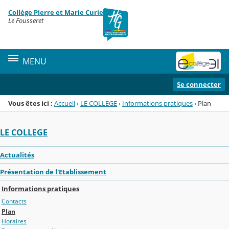
Panneau de gestion des cookies
Collège Pierre et Marie Curie
Menu de la rubrique
Contenu
Le Fousseret
MENU
Se connecter
Vous êtes ici :
Accueil
›
LE COLLEGE
›
Informations pratiques
›
Plan
LE COLLEGE
Actualités
Présentation de l'Etablissement
Informations pratiques
Contacts
Plan
Horaires