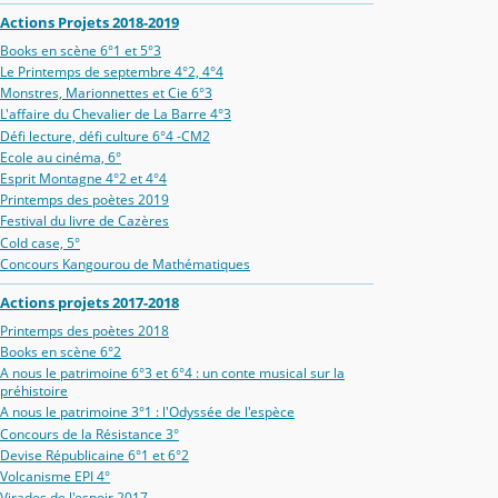
Actions Projets 2018-2019
Books en scène 6°1 et 5°3
Le Printemps de septembre 4°2, 4°4
Monstres, Marionnettes et Cie 6°3
L'affaire du Chevalier de La Barre 4°3
Défi lecture, défi culture 6°4 -CM2
Ecole au cinéma, 6°
Esprit Montagne 4°2 et 4°4
Printemps des poètes 2019
Festival du livre de Cazères
Cold case, 5°
Concours Kangourou de Mathématiques
Actions projets 2017-2018
Printemps des poètes 2018
Books en scène 6°2
A nous le patrimoine 6°3 et 6°4 : un conte musical sur la
préhistoire
A nous le patrimoine 3°1 : l'Odyssée de l'espèce
Concours de la Résistance 3°
Devise Républicaine 6°1 et 6°2
Volcanisme EPI 4°
Virades de l'espoir 2017