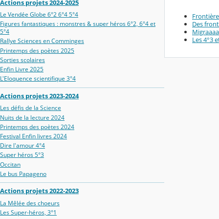
Actions projets 2024-2025
Le Vendée Globe 6°2 6°4 5°4
Frontière
Des front
Figures fantastiques : monstres & super héros 6°2, 6°4 et
Migraaaan
5°4
Les 4°3 
Rallye Sciences en Comminges
Printemps des poètes 2025
Sorties scolaires
Enfin Livre 2025
L'Eloquence scientifique 3°4
Actions projets 2023-2024
Les défis de la Science
Nuits de la lecture 2024
Printemps des poètes 2024
Festival Enfin livres 2024
Dire l'amour 4°4
Super héros 5°3
Occitan
Le bus Papageno
Actions projets 2022-2023
La Mêlée des choeurs
Les Super-héros, 3°1