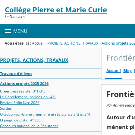
Panneau de gestion des cookies
Collège Pierre et Marie Curie
Menu de la rubrique
Contenu
Le Fousseret
MENU
Vous êtes ici :
Accueil
›
PROJETS, ACTIONS, TRAVAUX
›
Actions projets 20
Frontièr
PROJETS, ACTIONS, TRAVAUX
Accueil
Blog
Travaux d'élèves
Actions projets 2025-2026
Créer c'est résister 3°1-3°3
Frontiè
Le Harcèlement : parlons-en ! 4°1
Festival Enfin livre 2026
Par Admin Pierre 
Sorties
Oradour‑sur‑Glane : mémoire et résistance 3°2 et 3°4
Autour d'u
El juego de pista : 4° LVS
Concours national de la Résistance
mènent plu