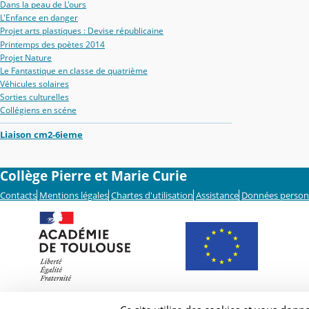
Dans la peau de L'ours
L'Enfance en danger
Projet arts plastiques : Devise républicaine
Printemps des poètes 2014
Projet Nature
Le Fantastique en classe de quatrième
Véhicules solaires
Sorties culturelles
Collégiens en scéne
Liaison cm2-6ieme
Collège Pierre et Marie Curie
Contacts
Mentions légales
Chartes d'utilisation
Assistance
Données person