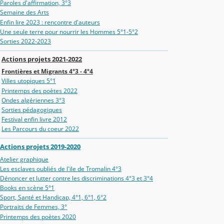
Paroles d'affirmation, 3°3
Semaine des Arts
Enfin lire 2023 : rencontre d'auteurs
Une seule terre pour nourrir les Hommes 5°1-5°2
Sorties 2022-2023
Actions projets 2021-2022
Frontières et Migrants 4°3 - 4°4
Villes utopiques 5°1
Printemps des poètes 2022
Ondes algériennes 3°3
Sorties pédagogiques
Festival enfin livre 2012
Les Parcours du coeur 2022
Actions projets 2019-2020
Atelier graphique
Les esclaves oubliés de l'ïle de Tromalin 4°3
Dénoncer et lutter contre les discriminations 4°3 et 3°4
Books en scène 5°1
Sport, Santé et Handicap, 4°1, 6°1, 6°2
Portraits de Femmes, 3°
Printemps des poètes 2020