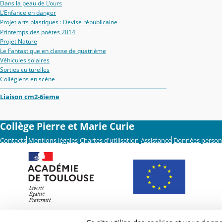
Dans la peau de L'ours
L'Enfance en danger
Projet arts plastiques : Devise républicaine
Printemps des poètes 2014
Projet Nature
Le Fantastique en classe de quatrième
Véhicules solaires
Sorties culturelles
Collégiens en scéne
Liaison cm2-6ieme
Collège Pierre et Marie Curie
Contacts
Mentions légales
Chartes d'utilisation
Assistance
Données person