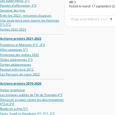
Les Super-héros, 3°1
3
Paroles d'affirmation, 3°3
Publié le mardi 17 septembre 20
Semaine des Arts
Enfin lire 2023 : rencontre d'auteurs
‹
Page précédente
(-/-)
1
Une seule terre pour nourrir les Hommes
5°1-5°2
Sorties 2022-2023
Actions projets 2021-2022
Frontières et Migrants 4°3 - 4°4
Villes utopiques 5°1
Printemps des poètes 2022
Ondes algériennes 3°3
Sorties pédagogiques
Festival enfin livre 2012
Les Parcours du coeur 2022
Actions projets 2019-2020
Atelier graphique
Les esclaves oubliés de l'ïle de Tromalin 4°3
Dénoncer et lutter contre les discriminations
4°3 et 3°4
Books en scène 5°1
Sport, Santé et Handicap, 4°1, 6°1, 6°2