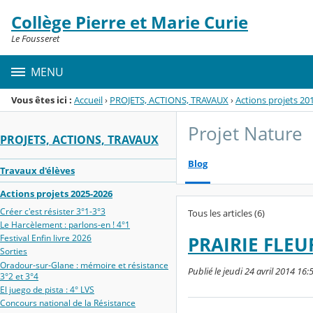
Panneau de gestion des cookies
Collège Pierre et Marie Curie
Menu de la rubrique
Contenu
Le Fousseret
MENU
Vous êtes ici :
Accueil
›
PROJETS, ACTIONS, TRAVAUX
›
Actions projets 20
Projet Nature
PROJETS, ACTIONS, TRAVAUX
Blog
Travaux d'élèves
Actions projets 2025-2026
Créer c'est résister 3°1-3°3
Tous les articles (6)
Le Harcèlement : parlons-en ! 4°1
Festival Enfin livre 2026
PRAIRIE FLEU
Sorties
Oradour‑sur‑Glane : mémoire et résistance
Publié le jeudi 24 avril 2014 16:5
3°2 et 3°4
El juego de pista : 4° LVS
Concours national de la Résistance