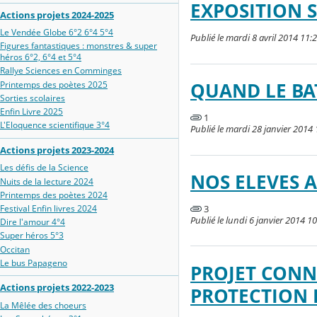
EXPOSITION S
Actions projets 2024-2025
Le Vendée Globe 6°2 6°4 5°4
Publié le mardi 8 avril 2014 11:2
Figures fantastiques : monstres & super
héros 6°2, 6°4 et 5°4
Rallye Sciences en Comminges
Printemps des poètes 2025
QUAND LE BAT
Sorties scolaires
Enfin Livre 2025
1
L'Eloquence scientifique 3°4
Publié le mardi 28 janvier 2014 
Actions projets 2023-2024
Les défis de la Science
NOS ELEVES 
Nuits de la lecture 2024
Printemps des poètes 2024
3
Festival Enfin livres 2024
Publié le lundi 6 janvier 2014 10
Dire l'amour 4°4
Super héros 5°3
Occitan
Le bus Papageno
PROJET CONN
Actions projets 2022-2023
PROTECTION 
La Mêlée des choeurs