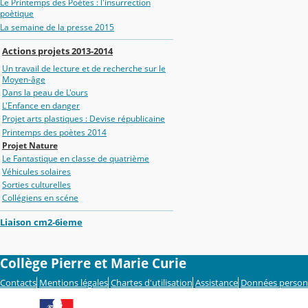
Le Printemps des Poètes : l'insurrection
poètique
La semaine de la presse 2015
Actions projets 2013-2014
Un travail de lecture et de recherche sur le
Moyen-âge
Dans la peau de L'ours
L'Enfance en danger
Projet arts plastiques : Devise républicaine
Printemps des poètes 2014
Projet Nature
Le Fantastique en classe de quatrième
Véhicules solaires
Sorties culturelles
Collégiens en scéne
Liaison cm2-6ieme
Collège Pierre et Marie Curie
Contacts
Mentions légales
Chartes d'utilisation
Assistance
Données person