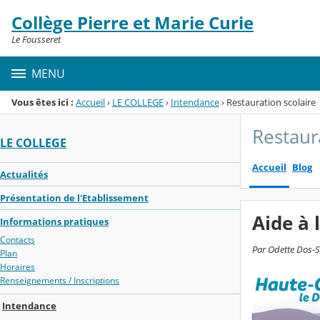
Panneau de gestion des cookies
Collège Pierre et Marie Curie
Menu de la rubrique
Contenu
Le Fousseret
MENU
Vous êtes ici :
Accueil
›
LE COLLEGE
›
Intendance
›
Restauration scolaire
Restaur
LE COLLEGE
Accueil
Blog
Actualités
Présentation de l'Etablissement
Aide à 
Informations pratiques
Contacts
Par Odette Dos-Sa
Plan
Horaires
Renseignements / Inscriptions
Intendance