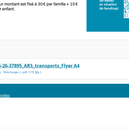
5-26-37895_ARS_transports_Flyer A4
Télécharger
( .
pdf
,
3.78
Mo
)
nelles