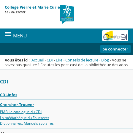
Panneau de gestion des cookies
Collège Pierre et Marie Curie
Menu de la rubrique
Contenu
Le Fousseret
MENU
Se connecter
Vous êtes ici :
Accueil
›
CDI
›
Lire
›
Conseils de lecture
›
Blog
›
Vous ne
savez pas quoi lire ? Ecoutez les post-cast de La bibliothèque des ados
CDI
CDI-Infos
Chercher-Trouver
PMB Le catalogue du CDI
La médiathèque du Fousseret
Dictionnaires, Manuels scolaires