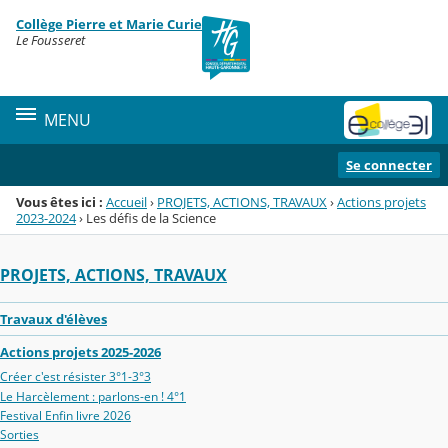
Panneau de gestion des cookies
Collège Pierre et Marie Curie
Menu de la rubrique
Contenu
Le Fousseret
MENU
Se connecter
Vous êtes ici :
Accueil
›
PROJETS, ACTIONS, TRAVAUX
›
Actions projets
2023-2024
›
Les défis de la Science
PROJETS, ACTIONS, TRAVAUX
Travaux d'élèves
Actions projets 2025-2026
Créer c'est résister 3°1-3°3
Le Harcèlement : parlons-en ! 4°1
Festival Enfin livre 2026
Sorties