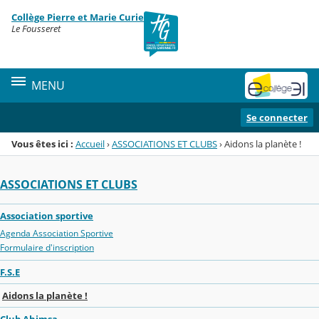
Panneau de gestion des cookies
Collège Pierre et Marie Curie
Menu de la rubrique
Contenu
Le Fousseret
MENU
Se connecter
Vous êtes ici :
Accueil
›
ASSOCIATIONS ET CLUBS
›
Aidons la planète !
ASSOCIATIONS ET CLUBS
Association sportive
Agenda Association Sportive
Formulaire d'inscription
F.S.E
Aidons la planète !