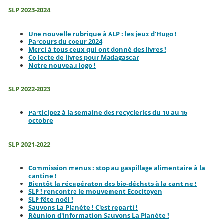
SLP 2023-2024
Une nouvelle rubrique à ALP : les jeux d'Hugo !
Parcours du coeur 2024
Merci à tous ceux qui ont donné des livres !
Collecte de livres pour Madagascar
Notre nouveau logo !
SLP 2022-2023
Participez à la semaine des recycleries du 10 au 16
octobre
SLP 2021-2022
Commission menus : stop au gaspillage alimentaire à la
cantine !
Bientôt la récupératon des bio-déchets à la cantine !
SLP ! rencontre le mouvement Ecocitoyen
SLP fête noël !
Sauvons La Planète ! C'est reparti !
Réunion d'information Sauvons La Planète !