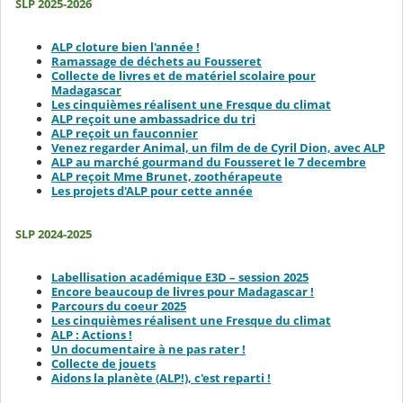
SLP 2025-2026
ALP cloture bien l'année !
Ramassage de déchets au Fousseret
Collecte de livres et de matériel scolaire pour
Madagascar
Les cinquièmes réalisent une Fresque du climat
ALP reçoit une ambassadrice du tri
ALP reçoit un fauconnier
Venez regarder Animal, un film de de Cyril Dion, avec ALP
ALP au marché gourmand du Fousseret le 7 decembre
ALP reçoit Mme Brunet, zoothérapeute
Les projets d'ALP pour cette année
SLP 2024-2025
Labellisation académique E3D – session 2025
Encore beaucoup de livres pour Madagascar !
Parcours du coeur 2025
Les cinquièmes réalisent une Fresque du climat
ALP : Actions !
Un documentaire à ne pas rater !
Collecte de jouets
Aidons la planète (ALP!), c'est reparti !