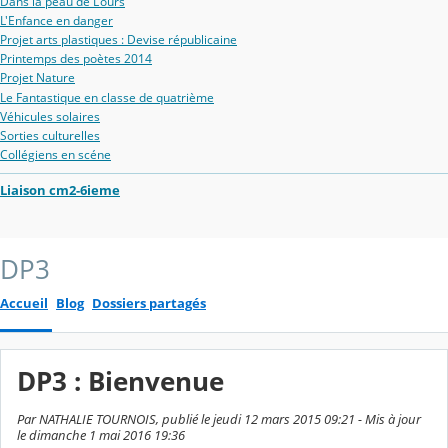
Dans la peau de L'ours
L'Enfance en danger
Projet arts plastiques : Devise républicaine
Printemps des poètes 2014
Projet Nature
Le Fantastique en classe de quatrième
Véhicules solaires
Sorties culturelles
Collégiens en scéne
Liaison cm2-6ieme
DP3
Accueil
Blog
Dossiers partagés
DP3 : Bienvenue
Par NATHALIE TOURNOIS, publié le jeudi 12 mars 2015 09:21 - Mis à jour
le dimanche 1 mai 2016 19:36