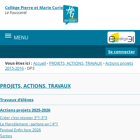
Panneau de gestion des cookies
Collège Pierre et Marie Curie
Menu de la rubrique
Contenu
Le Fousseret
MENU
Se connecter
Vous êtes ici :
Accueil
›
PROJETS, ACTIONS, TRAVAUX
›
Actions projets
2015-2016
›
DP3
PROJETS, ACTIONS, TRAVAUX
Travaux d'élèves
Actions projets 2025-2026
Créer c'est résister 3°1-3°3
Le Harcèlement : parlons-en ! 4°1
Festival Enfin livre 2026
Sorties