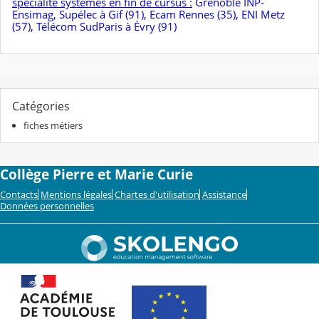
spécialité systèmes en fin de cursus :
Grenoble INP-
Ensimag, Supélec à Gif (91), Ecam Rennes (35), ENI Metz
(57), Télécom SudParis à Évry (91)
Catégories
fiches métiers
Collège Pierre et Marie Curie
Contacts
Mentions légales
Chartes d'utilisation
Assistance
Données personnelles