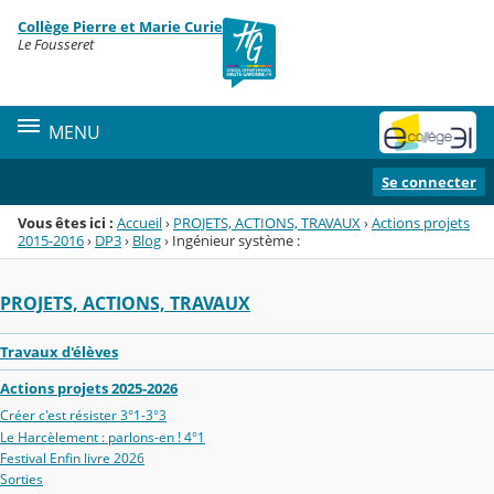
Panneau de gestion des cookies
Collège Pierre et Marie Curie
Menu de la rubrique
Contenu
Le Fousseret
MENU
Se connecter
Vous êtes ici :
Accueil
›
PROJETS, ACTIONS, TRAVAUX
›
Actions projets
2015-2016
›
DP3
›
Blog
›
Ingénieur système :
PROJETS, ACTIONS, TRAVAUX
Travaux d'élèves
Actions projets 2025-2026
Créer c'est résister 3°1-3°3
Le Harcèlement : parlons-en ! 4°1
Festival Enfin livre 2026
Sorties