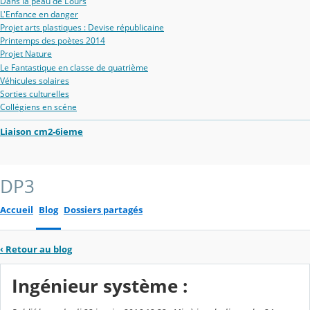
Dans la peau de L'ours
L'Enfance en danger
Projet arts plastiques : Devise républicaine
Printemps des poètes 2014
Projet Nature
Le Fantastique en classe de quatrième
Véhicules solaires
Sorties culturelles
Collégiens en scéne
Liaison cm2-6ieme
DP3
Accueil
Blog
Dossiers partagés
‹
Retour au blog
Ingénieur système :