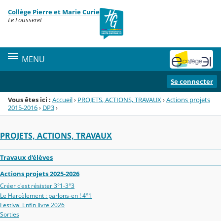
Panneau de gestion des cookies
Collège Pierre et Marie Curie
Menu de la rubrique
Contenu
Le Fousseret
MENU
Se connecter
Vous êtes ici :
Accueil
›
PROJETS, ACTIONS, TRAVAUX
›
Actions projets
2015-2016
›
DP3
›
PROJETS, ACTIONS, TRAVAUX
Travaux d'élèves
Actions projets 2025-2026
Créer c'est résister 3°1-3°3
Le Harcèlement : parlons-en ! 4°1
Festival Enfin livre 2026
Sorties