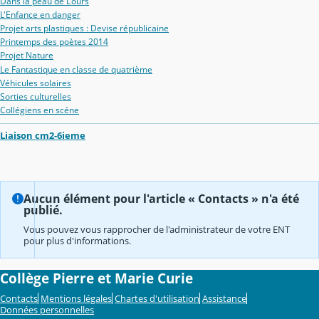
Dans la peau de L'ours
L'Enfance en danger
Projet arts plastiques : Devise républicaine
Printemps des poètes 2014
Projet Nature
Le Fantastique en classe de quatrième
Véhicules solaires
Sorties culturelles
Collégiens en scéne
Liaison cm2-6ieme
Aucun élément pour l'article « Contacts » n'a été
publié.
Vous pouvez vous rapprocher de l'administrateur de votre ENT
pour plus d'informations.
Collège Pierre et Marie Curie
Contacts
Mentions légales
Chartes d'utilisation
Assistance
Données personnelles