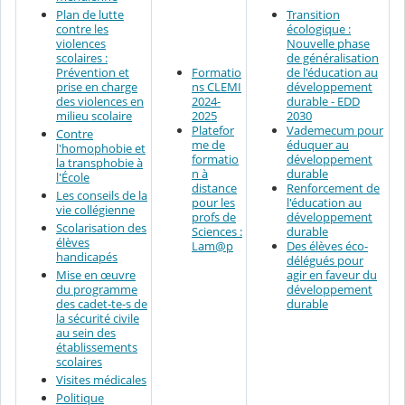
Plan de lutte
Transition
contre les
écologique :
violences
Nouvelle phase
scolaires :
de généralisation
Prévention et
Formatio
de l'éducation au
prise en charge
ns CLEMI
développement
des violences en
2024-
durable - EDD
milieu scolaire
2025
2030
Platefor
Vademecum pour
Contre
me de
éduquer au
l'homophobie et
formatio
développement
la transphobie à
n à
durable
l'École
distance
Renforcement de
Les conseils de la
pour les
l'éducation au
vie collégienne
profs de
développement
Scolarisation des
Sciences :
durable
élèves
Lam@p
Des élèves éco-
handicapés
délégués pour
Mise en œuvre
agir en faveur du
du programme
développement
des cadet-te-s de
durable
la sécurité civile
au sein des
établissements
scolaires
Visites médicales
Politique