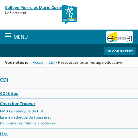
Panneau de gestion des cookies
Collège Pierre et Marie Curie
Menu de la rubrique
Contenu
Le Fousseret
MENU
Se connecter
Vous êtes ici :
Accueil
›
CDI
›
Ressources pour l'équipe éducative
CDI
CDI-Infos
Chercher-Trouver
PMB Le catalogue du CDI
La médiathèque du Fousseret
Dictionnaires, Manuels scolaires
Lire