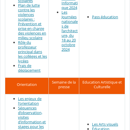
scolaires
Informati
Plan de lutte
que 2024
contre les
Les
violences
Journées
Pass éducation
scolaires :
nationale
Prévention et
s de
prise en charge
l’architect
des violences en
ure, du
milieu scolaire
18 au 20
Rôle du
octobre
professeur
2024
principal dans
les collèges et les
lycées
Frais de
déplacement
Semaine de la
Education Artistique et
Orientation
presse
Culturelle
Les enjeux de
l'orientation
Séquences
d’observation,
visites
d’information et
Les Arts visuels
stages pour les
Éducation