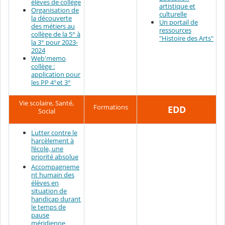
élèves de collège
artistique et
Organisation de
culturelle
la découverte
Un portail de
des métiers au
ressources
collège de la 5° à
"Histoire des Arts"
la 3° pour 2023-
2024
Web'memo
collège :
application pour
les PP 4°et 3°
Vie scolaire, Santé,
Formations
EDD
Social
Lutter contre le
harcèlement à
l’école, une
priorité absolue
Accompagneme
nt humain des
élèves en
situation de
handicap durant
le temps de
pause
méridienne