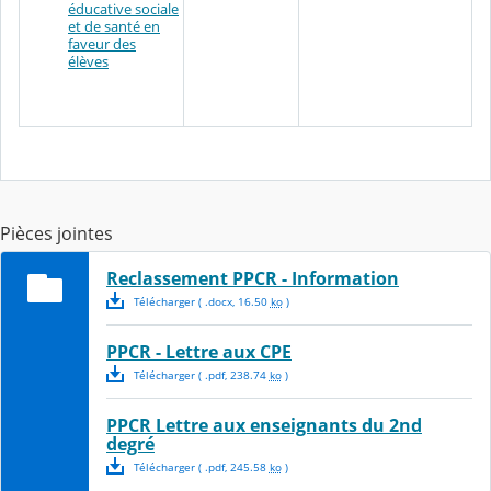
éducative sociale
et de santé en
faveur des
élèves
Pièces jointes
Reclassement PPCR - Information
Télécharger
( .
docx
,
16.50
ko
)
PPCR - Lettre aux CPE
Télécharger
( .
pdf
,
238.74
ko
)
PPCR Lettre aux enseignants du 2nd
degré
Télécharger
( .
pdf
,
245.58
ko
)