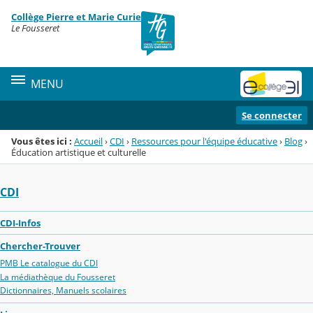
Panneau de gestion des cookies
Collège Pierre et Marie Curie
Menu de la rubrique
Contenu
Le Fousseret
MENU
Se connecter
Vous êtes ici :
Accueil
›
CDI
›
Ressources pour l'équipe éducative
›
Blog
›
Éducation artistique et culturelle
CDI
CDI-Infos
Chercher-Trouver
PMB Le catalogue du CDI
La médiathèque du Fousseret
Dictionnaires, Manuels scolaires