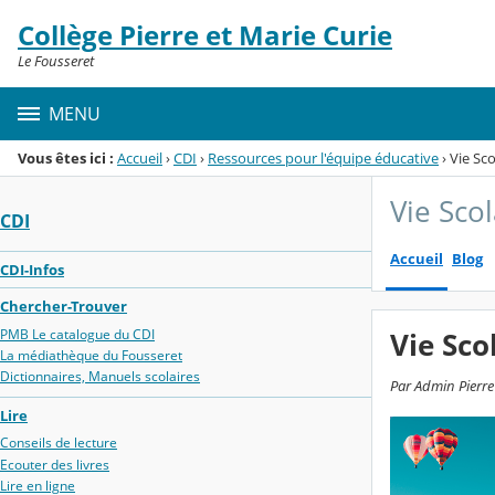
Panneau de gestion des cookies
Collège Pierre et Marie Curie
Menu de la rubrique
Contenu
Le Fousseret
MENU
Vous êtes ici :
Accueil
›
CDI
›
Ressources pour l'équipe éducative
›
Vie Sco
Vie Scol
CDI
Accueil
Blog
CDI-Infos
Chercher-Trouver
PMB Le catalogue du CDI
Vie Sco
La médiathèque du Fousseret
Dictionnaires, Manuels scolaires
Par Admin Pierre 
Lire
Conseils de lecture
Ecouter des livres
Lire en ligne