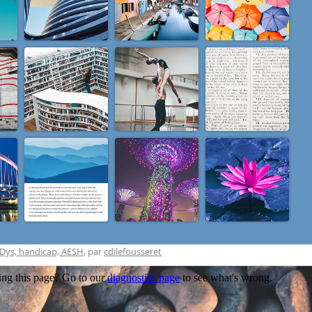
: Dys, handicap, AESH
, par
cdilefousseret