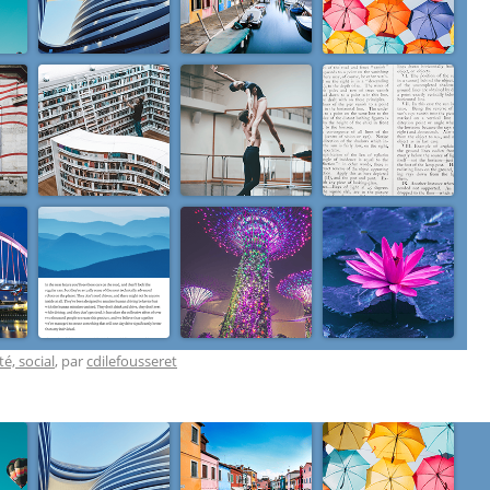
té, social
, par
cdilefousseret