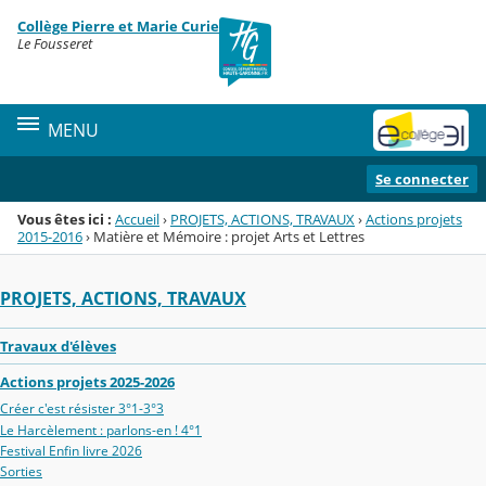
Panneau de gestion des cookies
Collège Pierre et Marie Curie
Menu de la rubrique
Contenu
Le Fousseret
MENU
Se connecter
Vous êtes ici :
Accueil
›
PROJETS, ACTIONS, TRAVAUX
›
Actions projets
2015-2016
›
Matière et Mémoire : projet Arts et Lettres
PROJETS, ACTIONS, TRAVAUX
Travaux d'élèves
Actions projets 2025-2026
Créer c'est résister 3°1-3°3
Le Harcèlement : parlons-en ! 4°1
Festival Enfin livre 2026
Sorties