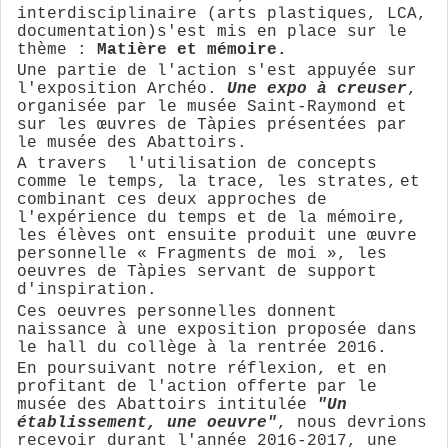
interdisciplinaire (arts plastiques, LCA,
documentation)s'est mis en place sur le
thème :
Matière et mémoire.
Une partie de l'action s'est appuyée sur
l'exposition Archéo.
Une expo à creuser
,
organisée par le musée Saint-Raymond
et
sur les œuvres de T
à
pi
e
s présentées par
le musée des Abattoirs.
A travers l'utilisation de concepts
comme le temps, la trace, les strates,
et
combinant ces deux approches de
l'expérience du temps et de la mémoire,
les élèves ont ensuite produit une œuvre
personnelle « Fragments de moi »
, les
oeuvres de
Tà
pies servant de support
d'inspiration.
Ces oeuvres personnelles donnent
naissance à une exposition proposée dans
le hall du collège à la rentrée 2016.
En poursuivant notre réflexion, et en
profitant de l'action offerte par le
musée des Abattoirs intitulée
"Un
établissement, une oeuvre"
, nous devrions
recevoir durant l'année 2016-2017, une