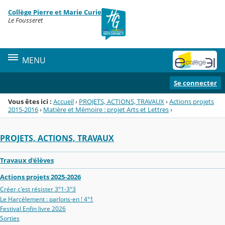
Panneau de gestion des cookies
Collège Pierre et Marie Curie
Menu de la rubrique
Contenu
Le Fousseret
MENU
Se connecter
Vous êtes ici :
Accueil
›
PROJETS, ACTIONS, TRAVAUX
›
Actions projets
2015-2016
›
Matière et Mémoire : projet Arts et Lettres
›
PROJETS, ACTIONS, TRAVAUX
Travaux d'élèves
Actions projets 2025-2026
Créer c'est résister 3°1-3°3
Le Harcèlement : parlons-en ! 4°1
Festival Enfin livre 2026
Sorties