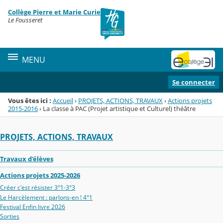
Panneau de gestion des cookies
Collège Pierre et Marie Curie
Menu de la rubrique
Contenu
Le Fousseret
MENU
Se connecter
Vous êtes ici :
Accueil
›
PROJETS, ACTIONS, TRAVAUX
›
Actions projets
2015-2016
›
La classe à PAC (Projet artistique et Culturel) théâtre
PROJETS, ACTIONS, TRAVAUX
Travaux d'élèves
Actions projets 2025-2026
Créer c'est résister 3°1-3°3
Le Harcèlement : parlons-en ! 4°1
Festival Enfin livre 2026
Sorties