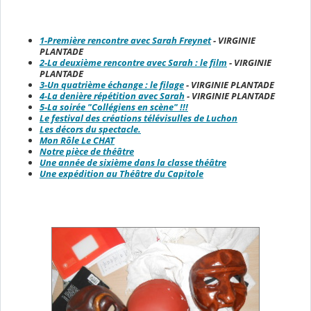
1-Première rencontre avec Sarah Freynet
- VIRGINIE
PLANTADE
2-La deuxième rencontre avec Sarah : le film
- VIRGINIE
PLANTADE
3-Un quatrième échange : le filage
- VIRGINIE PLANTADE
4-La denière répétition avec Sarah
- VIRGINIE PLANTADE
5-La soirée "Collégiens en scène" !!!
Le festival des créations télévisulles de Luchon
Les décors du spectacle.
Mon Rôle Le CHAT
Notre pièce de théâtre
Une année de sixième dans la classe théâtre
Une expédition au Théâtre du Capitole