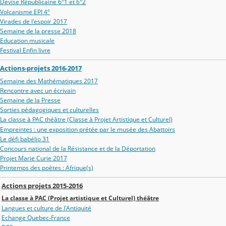
Devise Républicaine 6°1 et 6°2
Volcanisme EPI 4°
Virades de l'espoir 2017
Semaine de la presse 2018
Education musicale
Festival Enfin livre
Actions-projets 2016-2017
Semaine des Mathématiques 2017
Rencontre avec un écrivain
Semaine de la Presse
Sorties pédagogiques et culturelles
La classe à PAC théâtre (Classe à Projet Artistique et Culturel)
Empreintes : une exposition prétée par le musée des Abattoirs
Le défi babélio 31
Concours national de la Résistance et de la Déportation
Projet Marie Curie 2017
Printemps des poètes : Afrique(s)
Actions projets 2015-2016
La classe à PAC (Projet artistique et Culturel) théâtre
Langues et culture de l'Antiquité
Echange Quebec-France