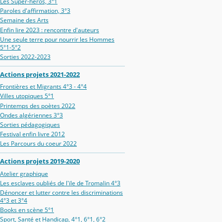
Les Super-héros, 3°1
Paroles d'affirmation, 3°3
Semaine des Arts
Enfin lire 2023 : rencontre d'auteurs
Une seule terre pour nourrir les Hommes
5°1-5°2
Sorties 2022-2023
Actions projets 2021-2022
Frontières et Migrants 4°3 - 4°4
Villes utopiques 5°1
Printemps des poètes 2022
Ondes algériennes 3°3
Sorties pédagogiques
Festival enfin livre 2012
Les Parcours du coeur 2022
Actions projets 2019-2020
Atelier graphique
Les esclaves oubliés de l'ïle de Tromalin 4°3
Dénoncer et lutter contre les discriminations
4°3 et 3°4
Books en scène 5°1
Sport, Santé et Handicap, 4°1, 6°1, 6°2