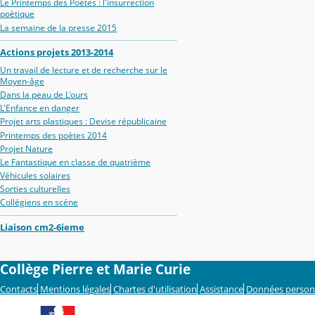
Le Printemps des Poètes : l'insurrection
poètique
La semaine de la presse 2015
Actions projets 2013-2014
Un travail de lecture et de recherche sur le
Moyen-âge
Dans la peau de L'ours
L'Enfance en danger
Projet arts plastiques : Devise républicaine
Printemps des poètes 2014
Projet Nature
Le Fantastique en classe de quatrième
Véhicules solaires
Sorties culturelles
Collégiens en scéne
Liaison cm2-6ieme
Collège Pierre et Marie Curie
Contacts
Mentions légales
Chartes d'utilisation
Assistance
Données person