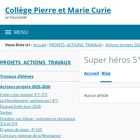
Panneau de gestion des cookies
Collège Pierre et Marie Curie
Menu de la rubrique
Contenu
Le Fousseret
MENU
Vous êtes ici :
Accueil
›
PROJETS, ACTIONS, TRAVAUX
›
Actions projets 20
Super héros 5
PROJETS, ACTIONS, TRAVAUX
Accueil
Blog
Travaux d'élèves
Actions projets 2025-2026
Créer c'est résister 3°1-3°3
Aucun article
Le Harcèlement : parlons-en ! 4°1
Festival Enfin livre 2026
Sorties
Oradour‑sur‑Glane : mémoire et résistance
3°2 et 3°4
El juego de pista : 4° LVS
Concours national de la Résistance