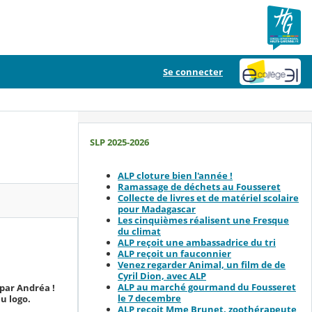
Se connecter
SLP 2025-2026
ALP cloture bien l'année !
Ramassage de déchets au Fousseret
Collecte de livres et de matériel scolaire
pour Madagascar
Les cinquièmes réalisent une Fresque
du climat
ALP reçoit une ambassadrice du tri
ALP reçoit un fauconnier
Venez regarder Animal, un film de de
Cyril Dion, avec ALP
ALP au marché gourmand du Fousseret
 par Andréa !
le 7 decembre
u logo.
ALP reçoit Mme Brunet, zoothérapeute