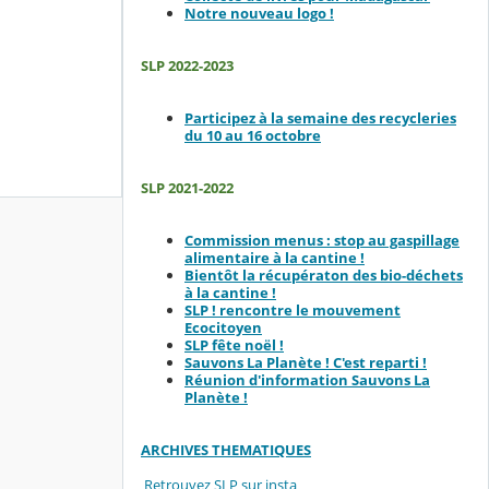
Notre nouveau logo !
SLP 2022-2023
Participez à la semaine des recycleries
du 10 au 16 octobre
SLP 2021-2022
Commission menus : stop au gaspillage
alimentaire à la cantine !
Bientôt la récupératon des bio-déchets
à la cantine !
SLP ! rencontre le mouvement
Ecocitoyen
SLP fête noël !
Sauvons La Planète ! C'est reparti !
Réunion d'information Sauvons La
Planète !
ARCHIVES THEMATIQUES
Retrouvez SLP sur insta