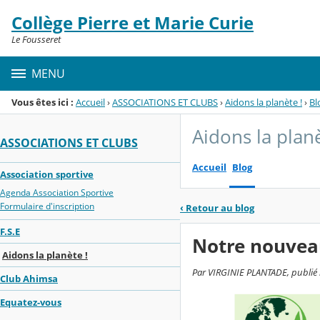
Panneau de gestion des cookies
Collège Pierre et Marie Curie
Menu de la rubrique
Contenu
Le Fousseret
MENU
Vous êtes ici :
Accueil
›
ASSOCIATIONS ET CLUBS
›
Aidons la planète !
›
Bl
Aidons la planè
ASSOCIATIONS ET CLUBS
Accueil
Blog
Association sportive
Agenda Association Sportive
Formulaire d'inscription
‹
Retour au blog
F.S.E
Notre nouveau
Aidons la planète !
Par VIRGINIE PLANTADE, publié 
Club Ahimsa
Equatez-vous