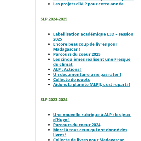
Les projets d'ALP pour cette année
SLP 2024-2025
Labellisation académique E3D – session
2025
Encore beaucoup de livres pour
Madagascar !
Parcours du coeur 2025
Les cinquièmes réalisent une Fresque
du climat
ALP : Actions !
Un documentaire à ne pas rater !
Collecte de jouets
Aidons la planète (ALP!), c'est reparti !
SLP 2023-2024
Une nouvelle rubrique à ALP : les jeux
d'Hugo !
Parcours du coeur 2024
Merci à tous ceux qui ont donné des
livres !
Collecte de livres pour Madagascar