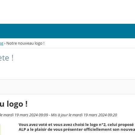
og
›
Notre nouveau logo !
te !
 logo !
le mardi 19 mars 2024 09:09 - Mis à jour le mardi 19 mars 2024 09:20
Vous avez voté et vous avez choisi le logo n°2, celui proposé
ALP a le plaisir de vous présenter officiellement son nouvea