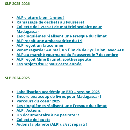
SLP 2025-2026
ALP cloture bien l'année !
Ramassage de déchets au Fousseret
Collecte de livres et de matériel scolaire pour
Madagascar
Les cinquièmes réalisent une Fresque du climat
ALP reçoit une ambassadrice du tri
ALP reçoit un fauconnier
Venez regarder Animal, un film de de Cyril Dion, avec ALP
ALP au marché gourmand du Fousseret le 7 decembre
ALP reçoit Mme Brunet, zoothérapeute
Les projets d'ALP pour cette année
SLP 2024-2025
Labellisation académique E3D – session 2025
Encore beaucoup de livres pour Madagascar !
Parcours du coeur 2025
Les cinquièmes réalisent une Fresque du climat
ALP : Actions !
Un documentaire à ne pas rater !
Collecte de jouets
Aidons la planète (ALP!), c'est reparti !