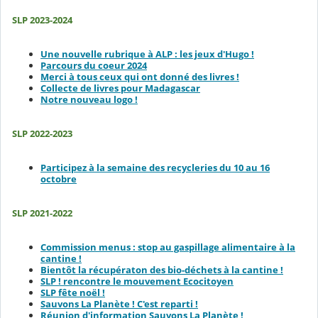
SLP 2023-2024
Une nouvelle rubrique à ALP : les jeux d'Hugo !
Parcours du coeur 2024
Merci à tous ceux qui ont donné des livres !
Collecte de livres pour Madagascar
Notre nouveau logo !
SLP 2022-2023
Participez à la semaine des recycleries du 10 au 16
octobre
SLP 2021-2022
Commission menus : stop au gaspillage alimentaire à la
cantine !
Bientôt la récupératon des bio-déchets à la cantine !
SLP ! rencontre le mouvement Ecocitoyen
SLP fête noël !
Sauvons La Planète ! C'est reparti !
Réunion d'information Sauvons La Planète !