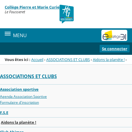
Panneau de gestion des cookies
Collège Pierre et Marie Curie
Menu de la rubrique
Contenu
Le Fousseret
MENU
Se connecter
Vous êtes ici :
Accueil
›
ASSOCIATIONS ET CLUBS
›
Aidons la planète !
›
ASSOCIATIONS ET CLUBS
Association sportive
Agenda Association Sportive
Formulaire d'inscription
F.S.E
Aidons la planète !