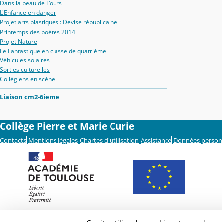
Dans la peau de L'ours
L'Enfance en danger
Projet arts plastiques : Devise républicaine
Printemps des poètes 2014
Projet Nature
Le Fantastique en classe de quatrième
Véhicules solaires
Sorties culturelles
Collégiens en scéne
Liaison cm2-6ieme
Collège Pierre et Marie Curie
Contacts
Mentions légales
Chartes d'utilisation
Assistance
Données person