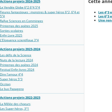
Cette anné
Actions projets 2024-2025
Le Vendée Globe 6°2 6°4 5°4
Les 4°3 
Figures fantastiques : monstres & super héros 6°2, 6°4 et
Les 6°3 
5°4
Une renc
Rallye Sciences en Comminges
Printemps des poètes 2025
Sorties scolaires
Enfin Livre 2025
L'Eloquence scientifique 3°4
Actions projets 2023-2024
Les défis de la Science
Nuits de la lecture 2024
Printemps des poètes 2024
Festival Enfin livres 2024
Dire l'amour 4°4
Super héros 5°3
Occitan
Le bus Papageno
Actions projets 2022-2023
La Mêlée des choeurs
Les Super-héros, 3°1