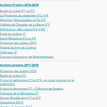
Actions Projets 2018-2019
Books en scène 6°1 et 5°3
Le Printemps de septembre 4°2, 4°4
Monstres, Marionnettes et Cie 6°3
L'affaire du Chevalier de La Barre 4°3
Défi lecture, défi culture 6°4 -CM2
Ecole au cinéma, 6°
Esprit Montagne 4°2 et 4°4
Printemps des poètes 2019
Festival du livre de Cazères
Cold case, 5°
Concours Kangourou de Mathématiques
Actions projets 2017-2018
Printemps des poètes 2018
Books en scène 6°2
A nous le patrimoine 6°3 et 6°4 : un conte musical sur la
préhistoire
A nous le patrimoine 3°1 : l'Odyssée de l'espèce
Concours de la Résistance 3°
Devise Républicaine 6°1 et 6°2
Volcanisme EPI 4°
Virades de l'espoir 2017