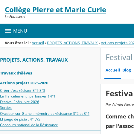
Panneau de gestion des cookies
Collège Pierre et Marie Curie
Menu de la rubrique
Contenu
Le Fousseret
MENU
Vous êtes ici :
Accueil
›
PROJETS, ACTIONS, TRAVAUX
›
Actions projets 20
Festival
PROJETS, ACTIONS, TRAVAUX
Accueil
Blog
Travaux d'élèves
Actions projets 2025-2026
Créer c'est résister 3°1-3°3
Festiva
Le Harcèlement : parlons-en ! 4°1
Festival Enfin livre 2026
Par Admin Pierre 
Sorties
Oradour‑sur‑Glane : mémoire et résistance 3°2 et 3°4
Comme chaq
El juego de pista : 4° LVS
Concours national de la Résistance
par l'asso