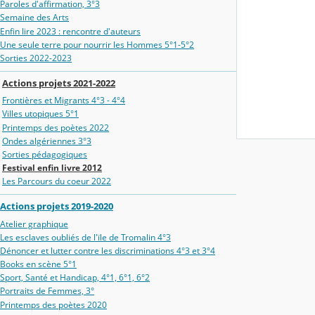
Paroles d'affirmation, 3°3
Semaine des Arts
Enfin lire 2023 : rencontre d'auteurs
Une seule terre pour nourrir les Hommes 5°1-5°2
Sorties 2022-2023
Actions projets 2021-2022
Frontières et Migrants 4°3 - 4°4
Villes utopiques 5°1
Printemps des poètes 2022
Ondes algériennes 3°3
Sorties pédagogiques
Festival enfin livre 2012
Les Parcours du coeur 2022
Actions projets 2019-2020
Atelier graphique
Les esclaves oubliés de l'ïle de Tromalin 4°3
Dénoncer et lutter contre les discriminations 4°3 et 3°4
Books en scène 5°1
Sport, Santé et Handicap, 4°1, 6°1, 6°2
Portraits de Femmes, 3°
Printemps des poètes 2020