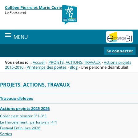
Panneau de gestion des cookies
Collège Pierre et Marie Curie
Menu de la rubrique
Contenu
Le Fousseret
MENU
Se connecter
Vous êtes ici :
Accueil
›
PROJETS, ACTIONS, TRAVAUX
›
Actions projets
2015-2016
›
Printemps des poètes
›
Blog
›
Une personne déambulait
PROJETS, ACTIONS, TRAVAUX
Travaux d'élèves
Actions projets 2025-2026
Créer c'est résister 3°1-3°3
Le Harcèlement : parlons-en ! 4°1
Festival Enfin livre 2026
Sorties