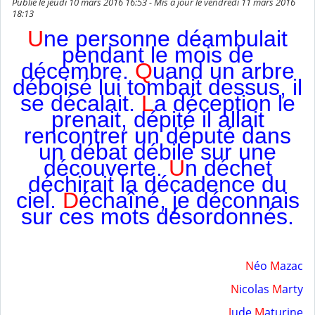
Publié le jeudi 10 mars 2016 16:53 - Mis à jour le vendredi 11 mars 2016
18:13
U
ne pers
onne déambulait
pendant le mois de
décembre.
Q
uand un arbre
déboisé lui tombait dessus, il
se décalait.
L
a déception le
prenait, dépité il allait
rencontrer un député dans
un débat débile sur une
découverte.
U
n déchet
déchirait la décadence du
ciel.
D
échaîné, je déconnais
sur ces mots désordonnés.
N
éo
M
azac
N
icolas
M
arty
J
ude
M
aturine