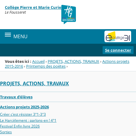
Panneau de gestion des cookies
Collège Pierre et Marie Curie
Menu de la rubrique
Contenu
Le Fousseret
MENU
Se connecter
Vous êtes ici :
Accueil
›
PROJETS, ACTIONS, TRAVAUX
›
Actions projets
2015-2016
›
Printemps des poètes
›
PROJETS, ACTIONS, TRAVAUX
Travaux d'élèves
Actions projets 2025-2026
Créer c'est résister 3°1-3°3
Le Harcèlement : parlons-en ! 4°1
Festival Enfin livre 2026
Sorties