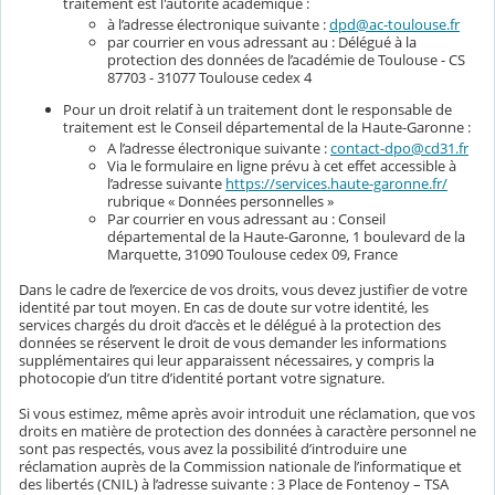
traitement est l'autorité académique :
à l’adresse électronique suivante :
dpd@ac-toulouse.fr
par courrier en vous adressant au : Délégué à la
protection des données de l’académie de Toulouse - CS
87703 - 31077 Toulouse cedex 4
Pour un droit relatif à un traitement dont le responsable de
traitement est le Conseil départemental de la Haute-Garonne :
A l’adresse électronique suivante :
contact-dpo@cd31.fr
Via le formulaire en ligne prévu à cet effet accessible à
l’adresse suivante
https://services.haute-garonne.fr/
rubrique « Données personnelles »
Par courrier en vous adressant au : Conseil
départemental de la Haute-Garonne, 1 boulevard de la
Marquette, 31090 Toulouse cedex 09, France
Dans le cadre de l’exercice de vos droits, vous devez justifier de votre
identité par tout moyen. En cas de doute sur votre identité, les
services chargés du droit d’accès et le délégué à la protection des
données se réservent le droit de vous demander les informations
supplémentaires qui leur apparaissent nécessaires, y compris la
photocopie d’un titre d’identité portant votre signature.
Si vous estimez, même après avoir introduit une réclamation, que vos
droits en matière de protection des données à caractère personnel ne
sont pas respectés, vous avez la possibilité d’introduire une
réclamation auprès de la Commission nationale de l’informatique et
des libertés (CNIL) à l’adresse suivante : 3 Place de Fontenoy – TSA