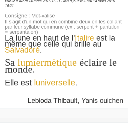
Publié le lundi 14 mars 2016 16:21 - Mis à jour le lundi 14 mars 2016
16:21
Consigne :
Mot-valise
Il s'agit d'un mot qui en combine deux en les collant
par leur syllabe commune (ex : serpent + pantalon
= serpantalon)
La lune en haut de l'
Italire
est la
même que celle qui brille au
Salvadoré
.
Sa
lumiermètique
éclaire le
monde.
Elle est
luniverselle
.
Lebioda Thibault, Yanis ouichen