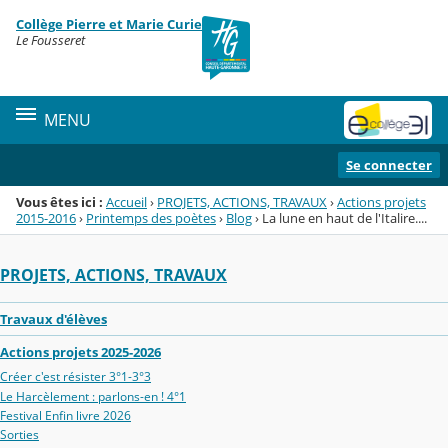
Panneau de gestion des cookies
Collège Pierre et Marie Curie
Menu de la rubrique
Contenu
Le Fousseret
MENU
Se connecter
Vous êtes ici :
Accueil
›
PROJETS, ACTIONS, TRAVAUX
›
Actions projets
2015-2016
›
Printemps des poètes
›
Blog
›
La lune en haut de l'Italire....
PROJETS, ACTIONS, TRAVAUX
Travaux d'élèves
Actions projets 2025-2026
Créer c'est résister 3°1-3°3
Le Harcèlement : parlons-en ! 4°1
Festival Enfin livre 2026
Sorties