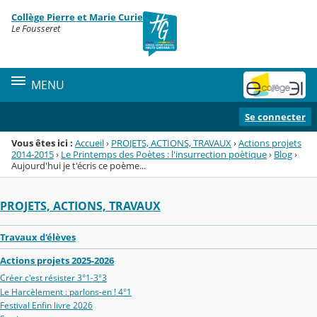
Panneau de gestion des cookies
Collège Pierre et Marie Curie
Menu de la rubrique
Contenu
Le Fousseret
MENU
Se connecter
Vous êtes ici :
Accueil
›
PROJETS, ACTIONS, TRAVAUX
›
Actions projets
2014-2015
›
Le Printemps des Poètes : l'insurrection poètique
›
Blog
›
Aujourd'hui je t'écris ce poème...
PROJETS, ACTIONS, TRAVAUX
Travaux d'élèves
Actions projets 2025-2026
Créer c'est résister 3°1-3°3
Le Harcèlement : parlons-en ! 4°1
Festival Enfin livre 2026