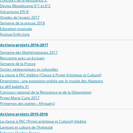
Concours de la Résistance 3°
Devise Républicaine 6°1 et 6°2
Volcanisme EPI 4°
Virades de l'espoir 2017
Semaine de la presse 2018
Education musicale
Festival Enfin livre
Actions-projets 2016-2017
Semaine des Mathématiques 2017
Rencontre avec un écrivain
Semaine de la Presse
Sorties pédagogiques et culturelles
La classe à PAC théâtre (Classe à Projet Artistique et Culturel)
Empreintes : une exposition prétée par le musée des Abattoirs
Le défi babélio 31
Concours national de la Résistance et de la Déportation
Projet Marie Curie 2017
Printemps des poètes : Afrique(s)
Actions projets 2015-2016
La classe à PAC (Projet artistique et Culturel) théâtre
Langues et culture de l'Antiquité
Echange Quebec-France