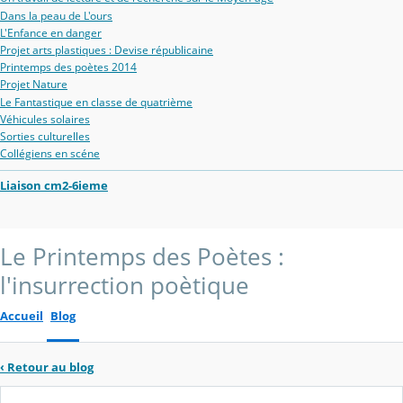
Dans la peau de L'ours
L'Enfance en danger
Projet arts plastiques : Devise républicaine
Printemps des poètes 2014
Projet Nature
Le Fantastique en classe de quatrième
Véhicules solaires
Sorties culturelles
Collégiens en scéne
Liaison cm2-6ieme
Le Printemps des Poètes :
l'insurrection poètique
Accueil
Blog
‹
Retour au blog