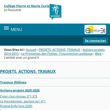
Panneau de gestion des cookies
Collège Pierre et Marie Curie
Menu de la rubrique
Contenu
Le Fousseret
MENU
Se connecter
Vous êtes ici :
Accueil
›
PROJETS, ACTIONS, TRAVAUX
›
Actions projets
2014-2015
›
Le Printemps des Poètes : l'insurrection poètique
›
Blog
›
L'amitié avec un grand A
PROJETS, ACTIONS, TRAVAUX
Travaux d'élèves
Actions projets 2025-2026
Créer c'est résister 3°1-3°3
Le Harcèlement : parlons-en ! 4°1
Festival Enfin livre 2026