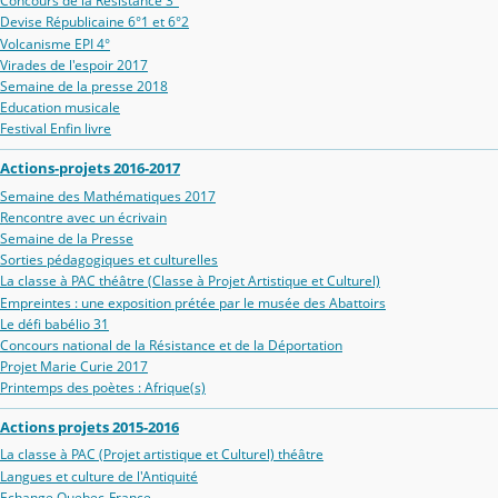
Concours de la Résistance 3°
Devise Républicaine 6°1 et 6°2
Volcanisme EPI 4°
Virades de l'espoir 2017
Semaine de la presse 2018
Education musicale
Festival Enfin livre
Actions-projets 2016-2017
Semaine des Mathématiques 2017
Rencontre avec un écrivain
Semaine de la Presse
Sorties pédagogiques et culturelles
La classe à PAC théâtre (Classe à Projet Artistique et Culturel)
Empreintes : une exposition prétée par le musée des Abattoirs
Le défi babélio 31
Concours national de la Résistance et de la Déportation
Projet Marie Curie 2017
Printemps des poètes : Afrique(s)
Actions projets 2015-2016
La classe à PAC (Projet artistique et Culturel) théâtre
Langues et culture de l'Antiquité
Echange Quebec-France