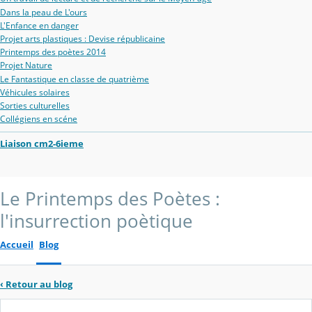
Dans la peau de L'ours
L'Enfance en danger
Projet arts plastiques : Devise républicaine
Printemps des poètes 2014
Projet Nature
Le Fantastique en classe de quatrième
Véhicules solaires
Sorties culturelles
Collégiens en scéne
Liaison cm2-6ieme
Le Printemps des Poètes :
l'insurrection poètique
Accueil
Blog
‹
Retour au blog