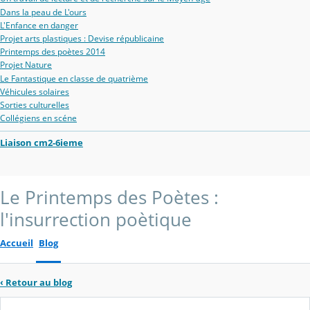
Dans la peau de L'ours
L'Enfance en danger
Projet arts plastiques : Devise républicaine
Printemps des poètes 2014
Projet Nature
Le Fantastique en classe de quatrième
Véhicules solaires
Sorties culturelles
Collégiens en scéne
Liaison cm2-6ieme
Le Printemps des Poètes :
l'insurrection poètique
Accueil
Blog
‹
Retour au blog