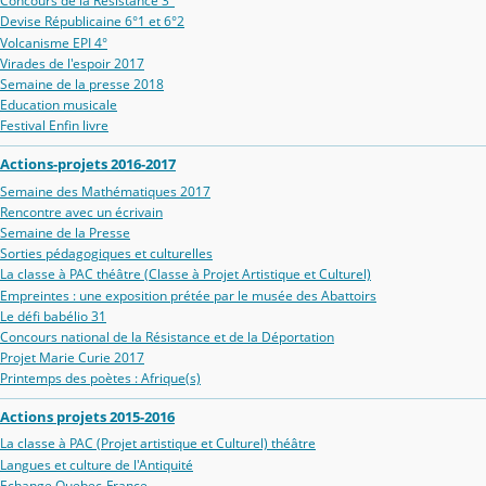
Concours de la Résistance 3°
Devise Républicaine 6°1 et 6°2
Volcanisme EPI 4°
Virades de l'espoir 2017
Semaine de la presse 2018
Education musicale
Festival Enfin livre
Actions-projets 2016-2017
Semaine des Mathématiques 2017
Rencontre avec un écrivain
Semaine de la Presse
Sorties pédagogiques et culturelles
La classe à PAC théâtre (Classe à Projet Artistique et Culturel)
Empreintes : une exposition prétée par le musée des Abattoirs
Le défi babélio 31
Concours national de la Résistance et de la Déportation
Projet Marie Curie 2017
Printemps des poètes : Afrique(s)
Actions projets 2015-2016
La classe à PAC (Projet artistique et Culturel) théâtre
Langues et culture de l'Antiquité
Echange Quebec-France