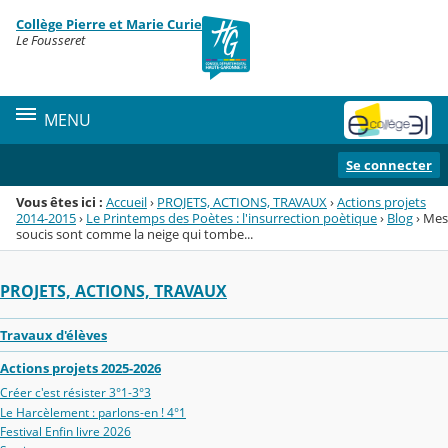
Panneau de gestion des cookies
Collège Pierre et Marie Curie
Menu de la rubrique
Contenu
Le Fousseret
MENU
Se connecter
Vous êtes ici :
Accueil
›
PROJETS, ACTIONS, TRAVAUX
›
Actions projets
2014-2015
›
Le Printemps des Poètes : l'insurrection poètique
›
Blog
›
Mes
soucis sont comme la neige qui tombe...
PROJETS, ACTIONS, TRAVAUX
Travaux d'élèves
Actions projets 2025-2026
Créer c'est résister 3°1-3°3
Le Harcèlement : parlons-en ! 4°1
Festival Enfin livre 2026