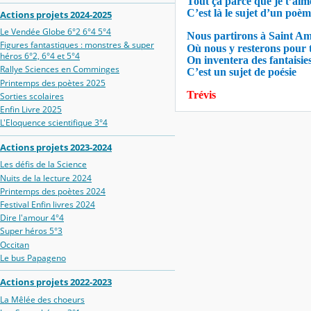
Tout ça parce que je t’aim
C’est là le sujet d’un poè
Actions projets 2024-2025
Le Vendée Globe 6°2 6°4 5°4
Nous partirons à Saint A
Figures fantastiques : monstres & super
Où nous y resterons pour 
héros 6°2, 6°4 et 5°4
On inventera des fantaisie
Rallye Sciences en Comminges
C’est un sujet de poésie
Printemps des poètes 2025
Trévis
Sorties scolaires
Enfin Livre 2025
L'Eloquence scientifique 3°4
Actions projets 2023-2024
Les défis de la Science
Nuits de la lecture 2024
Printemps des poètes 2024
Festival Enfin livres 2024
Dire l'amour 4°4
Super héros 5°3
Occitan
Le bus Papageno
Actions projets 2022-2023
La Mêlée des choeurs