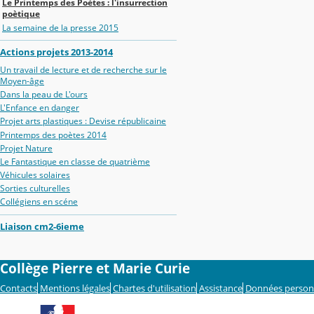
Le Printemps des Poètes : l'insurrection
poètique
La semaine de la presse 2015
Actions projets 2013-2014
Un travail de lecture et de recherche sur le
Moyen-âge
Dans la peau de L'ours
L'Enfance en danger
Projet arts plastiques : Devise républicaine
Printemps des poètes 2014
Projet Nature
Le Fantastique en classe de quatrième
Véhicules solaires
Sorties culturelles
Collégiens en scéne
Liaison cm2-6ieme
Collège Pierre et Marie Curie
Contacts
Mentions légales
Chartes d'utilisation
Assistance
Données person