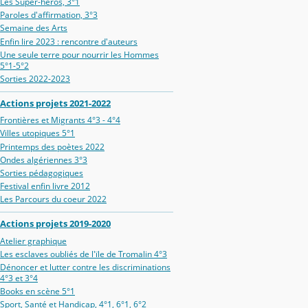
Les Super-héros, 3°1
Paroles d'affirmation, 3°3
Semaine des Arts
Enfin lire 2023 : rencontre d'auteurs
Une seule terre pour nourrir les Hommes
5°1-5°2
Sorties 2022-2023
Actions projets 2021-2022
Frontières et Migrants 4°3 - 4°4
Villes utopiques 5°1
Printemps des poètes 2022
Ondes algériennes 3°3
Sorties pédagogiques
Festival enfin livre 2012
Les Parcours du coeur 2022
Actions projets 2019-2020
Atelier graphique
Les esclaves oubliés de l'ïle de Tromalin 4°3
Dénoncer et lutter contre les discriminations
4°3 et 3°4
Books en scène 5°1
Sport, Santé et Handicap, 4°1, 6°1, 6°2