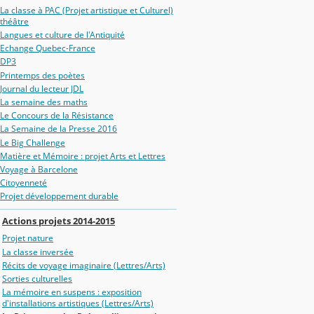
La classe à PAC (Projet artistique et Culturel)
théâtre
Langues et culture de l'Antiquité
Echange Quebec-France
DP3
Printemps des poètes
Journal du lecteur JDL
La semaine des maths
Le Concours de la Résistance
La Semaine de la Presse 2016
Le Big Challenge
Matière et Mémoire : projet Arts et Lettres
Voyage à Barcelone
Citoyenneté
Projet développement durable
Actions projets 2014-2015
Projet nature
La classe inversée
Récits de voyage imaginaire (Lettres/Arts)
Sorties culturelles
La mémoire en suspens : exposition
d'installations artistiques (Lettres/Arts)