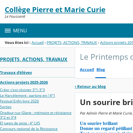
Panneau de gestion des cookies
Collège Pierre et Marie Curie
Menu de la rubrique
Contenu
Le Fousseret
MENU
Vous êtes ici :
Accueil
›
PROJETS, ACTIONS, TRAVAUX
›
Actions projets 20
Le Printemps d
PROJETS, ACTIONS, TRAVAUX
Accueil
Blog
Travaux d'élèves
Actions projets 2025-2026
‹
Retour au blog
Créer c'est résister 3°1-3°3
Le Harcèlement : parlons-en ! 4°1
Un sourire bril
Festival Enfin livre 2026
Sorties
Oradour‑sur‑Glane : mémoire et résistance
Par Admin Pierre et Marie Curie,
3°2 et 3°4
El juego de pista : 4° LVS
Un sourire brillant
Donne un regard pétillant
Concours national de la Résistance