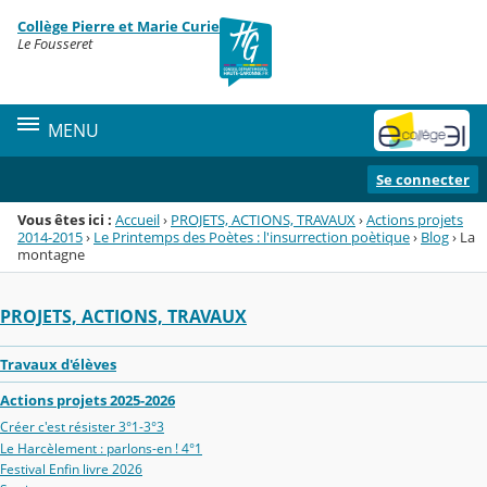
Panneau de gestion des cookies
Collège Pierre et Marie Curie
Menu de la rubrique
Contenu
Le Fousseret
MENU
Se connecter
Vous êtes ici :
Accueil
›
PROJETS, ACTIONS, TRAVAUX
›
Actions projets
2014-2015
›
Le Printemps des Poètes : l'insurrection poètique
›
Blog
›
La
montagne
PROJETS, ACTIONS, TRAVAUX
Travaux d'élèves
Actions projets 2025-2026
Créer c'est résister 3°1-3°3
Le Harcèlement : parlons-en ! 4°1
Festival Enfin livre 2026