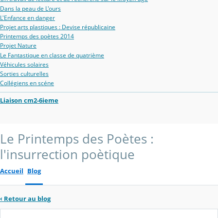
Dans la peau de L'ours
L'Enfance en danger
Projet arts plastiques : Devise républicaine
Printemps des poètes 2014
Projet Nature
Le Fantastique en classe de quatrième
Véhicules solaires
Sorties culturelles
Collégiens en scéne
Liaison cm2-6ieme
Le Printemps des Poètes :
l'insurrection poètique
Accueil
Blog
‹
Retour au blog