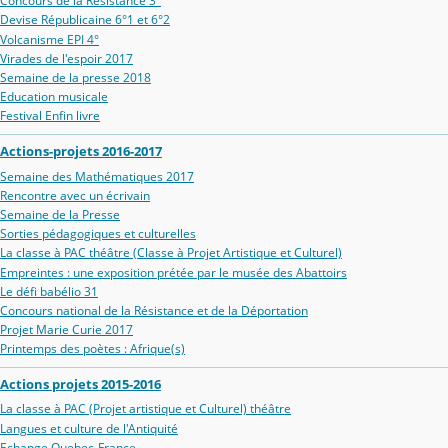
Concours de la Résistance 3°
Devise Républicaine 6°1 et 6°2
Volcanisme EPI 4°
Virades de l'espoir 2017
Semaine de la presse 2018
Education musicale
Festival Enfin livre
Actions-projets 2016-2017
Semaine des Mathématiques 2017
Rencontre avec un écrivain
Semaine de la Presse
Sorties pédagogiques et culturelles
La classe à PAC théâtre (Classe à Projet Artistique et Culturel)
Empreintes : une exposition prétée par le musée des Abattoirs
Le défi babélio 31
Concours national de la Résistance et de la Déportation
Projet Marie Curie 2017
Printemps des poètes : Afrique(s)
Actions projets 2015-2016
La classe à PAC (Projet artistique et Culturel) théâtre
Langues et culture de l'Antiquité
Echange Quebec-France