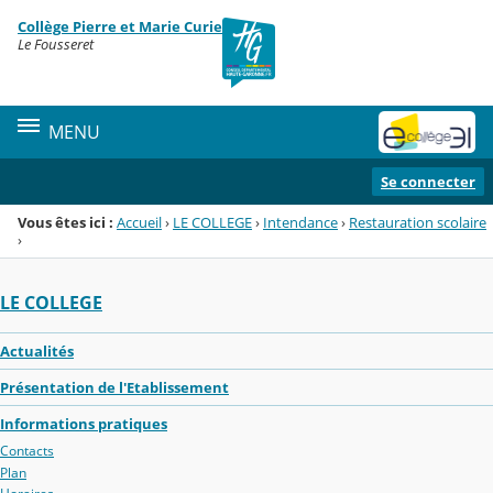
Panneau de gestion des cookies
Collège Pierre et Marie Curie
Menu de la rubrique
Contenu
Le Fousseret
MENU
Se connecter
Vous êtes ici :
Accueil
›
LE COLLEGE
›
Intendance
›
Restauration scolaire
›
LE COLLEGE
Actualités
Présentation de l'Etablissement
Informations pratiques
Contacts
Plan