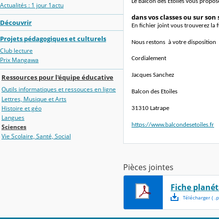
Le Balcon des Etoiles vous propo
Actualités : 1 jour 1actu
dans vos classes ou sur son 
Découvrir
En fichier joint vous trouverez la
Projets pédagogiques et culturels
Nous restons à votre disposition
Club lecture
Cordialement
Prix Mangawa
Jacques Sanchez
Ressources pour l'équipe éducative
Outils informatiques et ressouces en ligne
Balcon des Etoiles
Lettres, Musique et Arts
Histoire et géo
31310 Latrape
Langues
https://www.balcondesetoiles.fr
Sciences
Vie Scolaire, Santé, Social
Pièces jointes
Fiche plané
Télécharger
( .
p