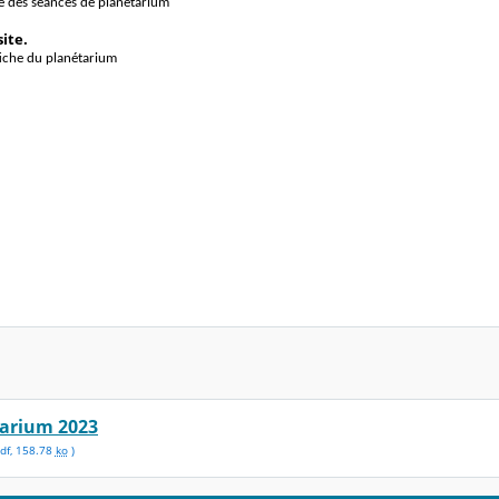
se des séances de planétarium
site.
 fiche du planétarium
tarium 2023
df
,
158.78
ko
)