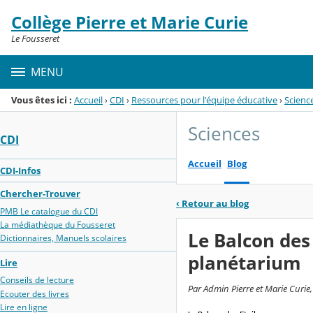
Panneau de gestion des cookies
Collège Pierre et Marie Curie
Menu de la rubrique
Contenu
Le Fousseret
MENU
Vous êtes ici :
Accueil
›
CDI
›
Ressources pour l'équipe éducative
›
Scienc
Sciences
CDI
Accueil
Blog
CDI-Infos
Chercher-Trouver
‹
Retour au blog
PMB Le catalogue du CDI
La médiathèque du Fousseret
Le Balcon des
Dictionnaires, Manuels scolaires
planétarium
Lire
Conseils de lecture
Par Admin Pierre et Marie Curie
Ecouter des livres
Lire en ligne