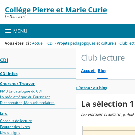
Panneau de gestion des cookies
Collège Pierre et Marie Curie
Menu de la rubrique
Contenu
Le Fousseret
MENU
Vous êtes ici :
Accueil
›
CDI
›
Projets pédagogiques et culturels
›
Club lec
Club lecture
CDI
Accueil
Blog
CDI-Infos
Chercher-Trouver
‹
Retour au blog
PMB Le catalogue du CDI
La médiathèque du Fousseret
La sélection 1
Dictionnaires, Manuels scolaires
Lire
Par VIRGINIE PLANTADE, publié l
Conseils de lecture
Ecouter des livres
Lire en ligne