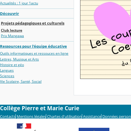
Actualités : 1 jour 1actu
Découvrir
Projets pédagogiques et culturels
Club lecture
Prix Mangawa
Ressources pour l'équipe éducative
Outils informatiques et ressouces en ligne
Lettres, Musique et Arts
Histoire et géo
Langues
Sciences
Vie Scolaire, Santé, Social
Collège Pierre et Marie Curie
Contacts
Mentions légales
Chartes d'utilisation
Assistance
Données person