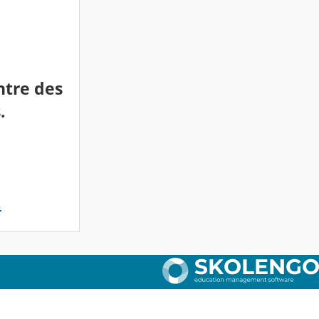
ntre des
.
.