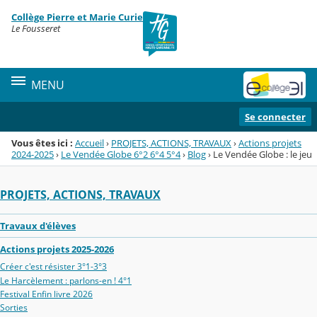
Panneau de gestion des cookies
Collège Pierre et Marie Curie
Menu de la rubrique
Contenu
Le Fousseret
MENU
Se connecter
Vous êtes ici :
Accueil
›
PROJETS, ACTIONS, TRAVAUX
›
Actions projets
2024-2025
›
Le Vendée Globe 6°2 6°4 5°4
›
Blog
›
Le Vendée Globe : le jeu
PROJETS, ACTIONS, TRAVAUX
Travaux d'élèves
Actions projets 2025-2026
Créer c'est résister 3°1-3°3
Le Harcèlement : parlons-en ! 4°1
Festival Enfin livre 2026
Sorties