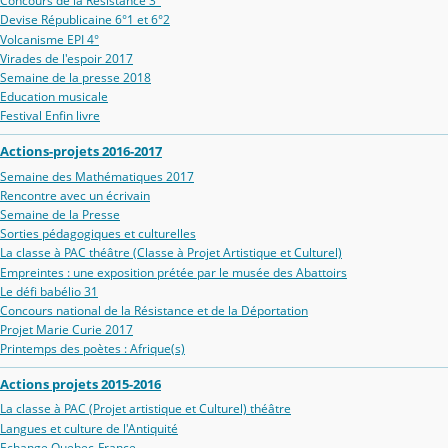
Concours de la Résistance 3°
Devise Républicaine 6°1 et 6°2
Volcanisme EPI 4°
Virades de l'espoir 2017
Semaine de la presse 2018
Education musicale
Festival Enfin livre
Actions-projets 2016-2017
Semaine des Mathématiques 2017
Rencontre avec un écrivain
Semaine de la Presse
Sorties pédagogiques et culturelles
La classe à PAC théâtre (Classe à Projet Artistique et Culturel)
Empreintes : une exposition prétée par le musée des Abattoirs
Le défi babélio 31
Concours national de la Résistance et de la Déportation
Projet Marie Curie 2017
Printemps des poètes : Afrique(s)
Actions projets 2015-2016
La classe à PAC (Projet artistique et Culturel) théâtre
Langues et culture de l'Antiquité
Echange Quebec-France