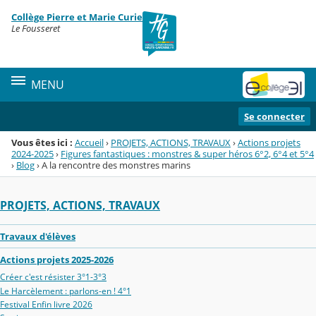
Panneau de gestion des cookies
Collège Pierre et Marie Curie
Menu de la rubrique
Contenu
Le Fousseret
MENU
Se connecter
Vous êtes ici :
Accueil
›
PROJETS, ACTIONS, TRAVAUX
›
Actions projets
2024-2025
›
Figures fantastiques : monstres & super héros 6°2, 6°4 et 5°4
›
Blog
›
A la rencontre des monstres marins
PROJETS, ACTIONS, TRAVAUX
Travaux d'élèves
Actions projets 2025-2026
Créer c'est résister 3°1-3°3
Le Harcèlement : parlons-en ! 4°1
Festival Enfin livre 2026