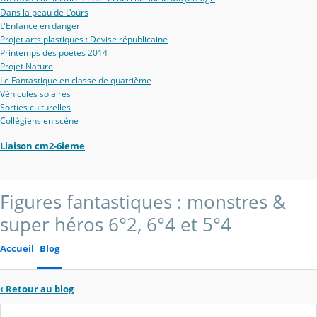
Dans la peau de L'ours
L'Enfance en danger
Projet arts plastiques : Devise républicaine
Printemps des poètes 2014
Projet Nature
Le Fantastique en classe de quatrième
Véhicules solaires
Sorties culturelles
Collégiens en scéne
Liaison cm2-6ieme
Figures fantastiques : monstres &
super héros 6°2, 6°4 et 5°4
Accueil
Blog
‹
Retour au blog