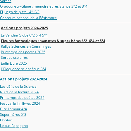
Sorties
Oradour‑sur‑Glane : mémoire et résistance 3°2 et 3°4
El juego de pista : 4° LVS
Concours national de la Résistance
Actions projets 2024-2025
Le Vendée Globe 6°2 6°4 5°4
Figures fantastiques : monstres & super héros 6°2, 6°4 et 5°4
Rallye Sciences en Comminges
Printemps des poètes 2025
Sorties scolaires
Enfin Livre 2025
L'Eloquence scientifique 3°4
Actions projets 2023-2024
Les défis de la Science
Nuits de la lecture 2024
Printemps des poètes 2024
Festival Enfin livres 2024
Dire l'amour 4°4
Super héros 5°3
Occitan
Le bus Papageno