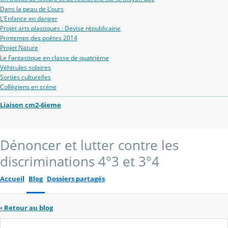
Dans la peau de L'ours
L'Enfance en danger
Projet arts plastiques : Devise républicaine
Printemps des poètes 2014
Projet Nature
Le Fantastique en classe de quatrième
Véhicules solaires
Sorties culturelles
Collégiens en scéne
Liaison cm2-6ieme
Dénoncer et lutter contre les
discriminations 4°3 et 3°4
Accueil
Blog
Dossiers partagés
‹
Retour au blog