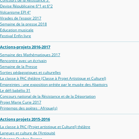
Concours de la Résistance 3°
Devise Républicaine 6°1 et 6°2
Volcanisme EPI 4°
Virades de l'espoir 2017
Semaine de la presse 2018
Education musicale
Festival Enfin livre
Actions-projets 2016-2017
Semaine des Mathématiques 2017
Rencontre avec un écrivain
Semaine de la Presse
Sorties pédagogiques et culturelles
La classe à PAC théâtre (Classe à Projet Artistique et Culturel)
Empreintes : une exposition prétée par le musée des Abattoirs
Le défi babélio 31
Concours national de la Résistance et de la Déportation
Projet Marie Curie 2017
Printemps des poètes : Afrique(s)
Actions projets 2015-2016
La classe à PAC (Projet artistique et Culturel) théâtre
Langues et culture de l'Antiquité
Echange Quebec-France