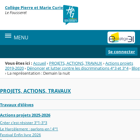
Panneau de gestion des cookies
Collège Pierre et Marie Curie
Menu de la rubrique
Contenu
Le Fousseret
MENU
Se connecter
Vous êtes ici :
Accueil
›
PROJETS, ACTIONS, TRAVAUX
›
Actions projets
2019-2020
›
Dénoncer et lutter contre les discriminations 4°3 et 3°4
›
Blog
›
La représentation : Demain la nuit
PROJETS, ACTIONS, TRAVAUX
Travaux d'élèves
Actions projets 2025-2026
Créer c'est résister 3°1-3°3
Le Harcèlement : parlons-en ! 4°1
Festival Enfin livre 2026