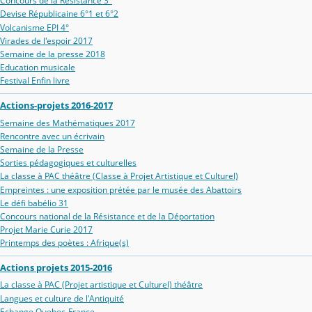
Concours de la Résistance 3°
Devise Républicaine 6°1 et 6°2
Volcanisme EPI 4°
Virades de l'espoir 2017
Semaine de la presse 2018
Education musicale
Festival Enfin livre
Actions-projets 2016-2017
Semaine des Mathématiques 2017
Rencontre avec un écrivain
Semaine de la Presse
Sorties pédagogiques et culturelles
La classe à PAC théâtre (Classe à Projet Artistique et Culturel)
Empreintes : une exposition prétée par le musée des Abattoirs
Le défi babélio 31
Concours national de la Résistance et de la Déportation
Projet Marie Curie 2017
Printemps des poètes : Afrique(s)
Actions projets 2015-2016
La classe à PAC (Projet artistique et Culturel) théâtre
Langues et culture de l'Antiquité
Echange Quebec-France