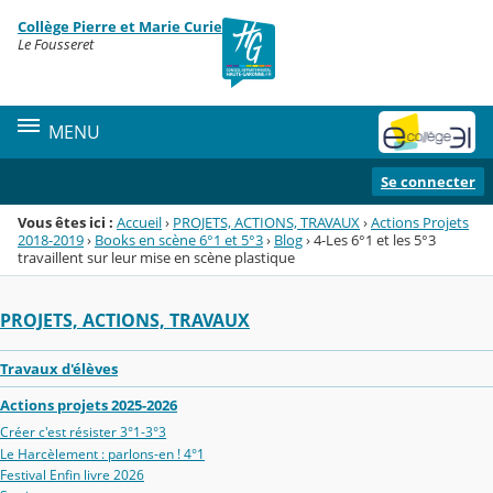
Panneau de gestion des cookies
Collège Pierre et Marie Curie
Menu de la rubrique
Contenu
Le Fousseret
MENU
Se connecter
Vous êtes ici :
Accueil
›
PROJETS, ACTIONS, TRAVAUX
›
Actions Projets
2018-2019
›
Books en scène 6°1 et 5°3
›
Blog
›
4-Les 6°1 et les 5°3
travaillent sur leur mise en scène plastique
PROJETS, ACTIONS, TRAVAUX
Travaux d'élèves
Actions projets 2025-2026
Créer c'est résister 3°1-3°3
Le Harcèlement : parlons-en ! 4°1
Festival Enfin livre 2026