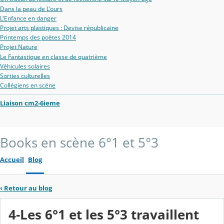
Dans la peau de L'ours
L'Enfance en danger
Projet arts plastiques : Devise républicaine
Printemps des poètes 2014
Projet Nature
Le Fantastique en classe de quatrième
Véhicules solaires
Sorties culturelles
Collégiens en scéne
Liaison cm2-6ieme
Books en scène 6°1 et 5°3
Accueil
Blog
‹
Retour au blog
4-Les 6°1 et les 5°3 travaillent