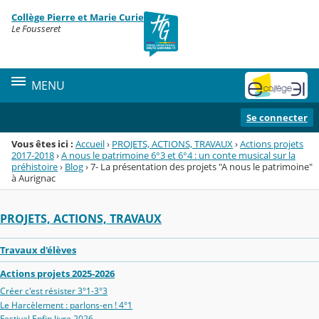
Panneau de gestion des cookies
Collège Pierre et Marie Curie
Menu de la rubrique
Contenu
Le Fousseret
MENU
Se connecter
Vous êtes ici :
Accueil
›
PROJETS, ACTIONS, TRAVAUX
›
Actions projets
2017-2018
›
A nous le patrimoine 6°3 et 6°4 : un conte musical sur la
préhistoire
›
Blog
›
7- La présentation des projets "A nous le patrimoine"
à Aurignac
PROJETS, ACTIONS, TRAVAUX
Travaux d'élèves
Actions projets 2025-2026
Créer c'est résister 3°1-3°3
Le Harcèlement : parlons-en ! 4°1
Festival Enfin livre 2026