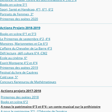
Books en scène 5°1
Sport, Santé et Handicap, 4°1, 6°1, 6°2
Portraits de Femmes, 3°
Printemps des poètes 2020
Actions Projets 2018-2019
Books en scène 6°1 et 5°3
Le Printemps de septembre 4°2, 4°4
Monstres, Marionnettes et Cie 6°3
L'affaire du Chevalier de La Barre 4°3
Défi lecture, défi culture 6°4 -CM2
Ecole au cinéma, 6°
Esprit Montagne 4°2 et 4°4
Printemps des poètes 2019
Festival du livre de Cazères
Cold case, 5°
Concours Kangourou de Mathématiques
Actions projets 2017-2018
Printemps des poètes 2018
Books en scène 6°2
A nous le patrimoine 6°3 et 6°4 : un conte musical sur la préhistoire
A nous le patrimoine 3°1 : l'Odyssée de l'espèce