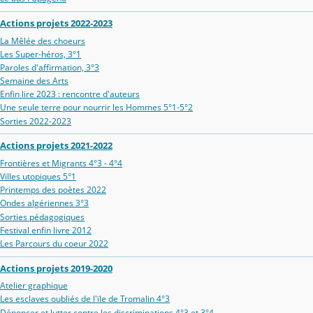
Actions projets 2022-2023
La Mêlée des choeurs
Les Super-héros, 3°1
Paroles d'affirmation, 3°3
Semaine des Arts
Enfin lire 2023 : rencontre d'auteurs
Une seule terre pour nourrir les Hommes 5°1-5°2
Sorties 2022-2023
Actions projets 2021-2022
Frontières et Migrants 4°3 - 4°4
Villes utopiques 5°1
Printemps des poètes 2022
Ondes algériennes 3°3
Sorties pédagogiques
Festival enfin livre 2012
Les Parcours du coeur 2022
Actions projets 2019-2020
Atelier graphique
Les esclaves oubliés de l'ïle de Tromalin 4°3
Dénoncer et lutter contre les discriminations 4°3 et 3°4