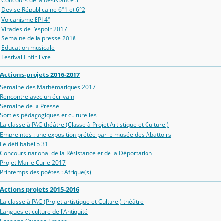
Concours de la Résistance 3°
Devise Républicaine 6°1 et 6°2
Volcanisme EPI 4°
Virades de l'espoir 2017
Semaine de la presse 2018
Education musicale
Festival Enfin livre
Actions-projets 2016-2017
Semaine des Mathématiques 2017
Rencontre avec un écrivain
Semaine de la Presse
Sorties pédagogiques et culturelles
La classe à PAC théâtre (Classe à Projet Artistique et Culturel)
Empreintes : une exposition prétée par le musée des Abattoirs
Le défi babélio 31
Concours national de la Résistance et de la Déportation
Projet Marie Curie 2017
Printemps des poètes : Afrique(s)
Actions projets 2015-2016
La classe à PAC (Projet artistique et Culturel) théâtre
Langues et culture de l'Antiquité
Echange Quebec-France