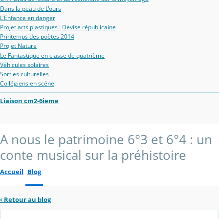
Dans la peau de L'ours
L'Enfance en danger
Projet arts plastiques : Devise républicaine
Printemps des poètes 2014
Projet Nature
Le Fantastique en classe de quatrième
Véhicules solaires
Sorties culturelles
Collégiens en scéne
Liaison cm2-6ieme
A nous le patrimoine 6°3 et 6°4 : un
conte musical sur la préhistoire
Accueil
Blog
‹
Retour au blog