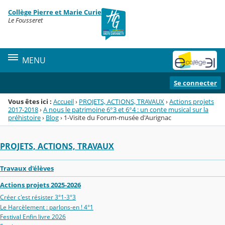
Panneau de gestion des cookies
Collège Pierre et Marie Curie
Menu de la rubrique
Contenu
Le Fousseret
MENU
Se connecter
Vous êtes ici :
Accueil
›
PROJETS, ACTIONS, TRAVAUX
›
Actions projets
2017-2018
›
A nous le patrimoine 6°3 et 6°4 : un conte musical sur la
préhistoire
›
Blog
›
1-Visite du Forum-musée d'Aurignac
PROJETS, ACTIONS, TRAVAUX
Travaux d'élèves
Actions projets 2025-2026
Créer c'est résister 3°1-3°3
Le Harcèlement : parlons-en ! 4°1
Festival Enfin livre 2026