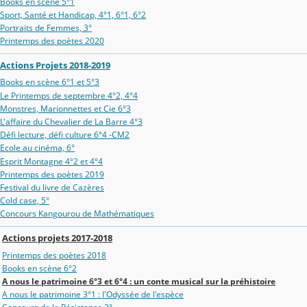
Books en scène 5°1
Sport, Santé et Handicap, 4°1, 6°1, 6°2
Portraits de Femmes, 3°
Printemps des poètes 2020
Actions Projets 2018-2019
Books en scène 6°1 et 5°3
Le Printemps de septembre 4°2, 4°4
Monstres, Marionnettes et Cie 6°3
L'affaire du Chevalier de La Barre 4°3
Défi lecture, défi culture 6°4 -CM2
Ecole au cinéma, 6°
Esprit Montagne 4°2 et 4°4
Printemps des poètes 2019
Festival du livre de Cazères
Cold case, 5°
Concours Kangourou de Mathématiques
Actions projets 2017-2018
Printemps des poètes 2018
Books en scène 6°2
A nous le patrimoine 6°3 et 6°4 : un conte musical sur la préhistoire
A nous le patrimoine 3°1 : l'Odyssée de l'espèce